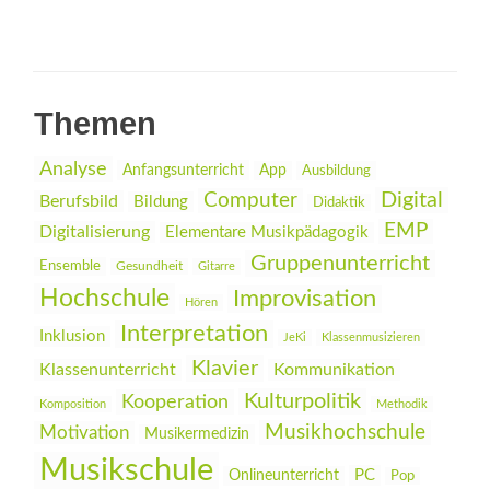
Themen
Analyse
Anfangsunterricht
App
Ausbildung
Digital
Computer
Berufsbild
Bildung
Didaktik
EMP
Digitalisierung
Elementare Musikpädagogik
Gruppenunterricht
Ensemble
Gesundheit
Gitarre
Hochschule
Improvisation
Hören
Interpretation
Inklusion
JeKi
Klassenmusizieren
Klavier
Klassenunterricht
Kommunikation
Kulturpolitik
Kooperation
Komposition
Methodik
Musikhochschule
Motivation
Musikermedizin
Musikschule
PC
Onlineunterricht
Pop