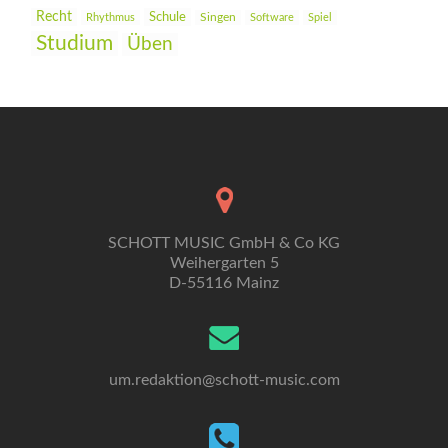
Recht
Schule
Rhythmus
Singen
Software
Spiel
Studium
Üben
SCHOTT MUSIC GmbH & Co KG
Weihergarten 5
D-55116 Mainz
um.redaktion@schott-music.com