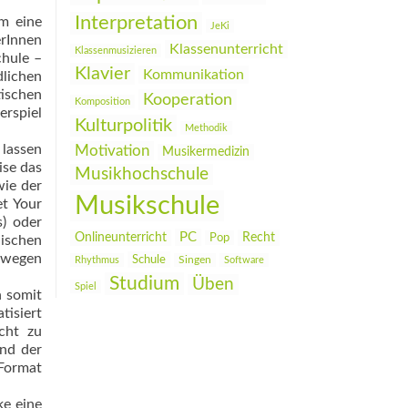
Interpretation
um eine
JeKi
erInnen
Klassenunterricht
Klassenmusizieren
chule –
Klavier
Kommunikation
dlichen
tischen
Kooperation
Komposition
rspiel
Kulturpolitik
Methodik
 lassen
Motivation
Musikermedizin
ise das
Musikhochschule
wie der
Musikschule
et Your
) oder
PC
Onlineunterricht
Recht
Pop
ischen
ewegen
Schule
Rhythmus
Singen
Software
Studium
Üben
Spiel
n somit
tisiert
cht zu
und der
-Format
ke eine