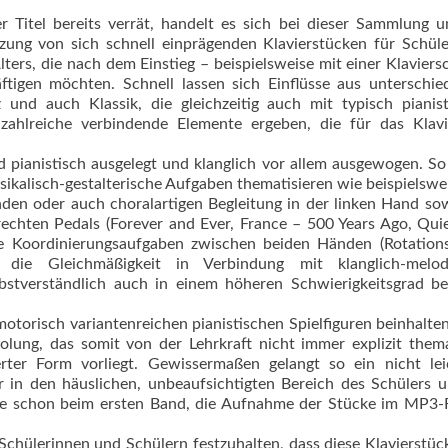
r Titel bereits verrät, handelt es sich bei dieser Sammlung 
tzung von sich schnell einprägenden Klavierstücken für Schül
lters, die nach dem Einstieg – beispielsweise mit einer Klaviers
äftigen möchten. Schnell lassen sich Einflüsse aus unterschie
 und auch Klassik, die gleichzeitig auch mit typisch pianis
ahlreiche verbindende Elemente ergeben, die für das Klavie
d pianistisch ausgelegt und klanglich vor allem ausgewogen. So
sikalisch-gestalterische Aufgaben thematisieren wie beispielswe
nden oder auch choralartigen Begleitung in der linken Hand so
chten Pedals (Forever and Ever, France – 500 Years Ago, Qui
e Koordinierungsaufgaben zwischen beiden Händen (Rotations
 die Gleichmäßigkeit in Verbindung mit klanglich-melod
lbstverständlich auch in einem höheren Schwierigkeitsgrad b
torisch variantenreichen pianistischen Spiel­figuren beinhalte
ung, das somit von der Lehrkraft nicht immer explizit thema
ter Form vorliegt. Gewissermaßen gelangt so ein nicht lei
r in den häuslichen, unbeaufsichtigten Bereich des Schülers 
 wie schon beim ersten Band, die Aufnahme der Stücke im MP3
 Schülerinnen und Schülern festzuhalten, dass diese Klavierstüc