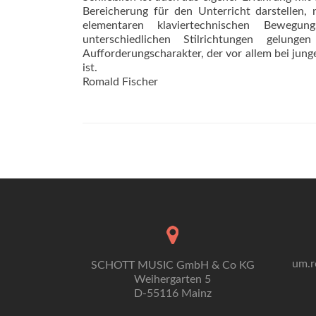
Bereicherung für den Unterricht darstellen, 
elementaren klaviertechnischen Bewegu
unterschiedlichen Stilrichtungen gelu
Aufforderungscharakter, der vor allem bei ju
ist.
Romald Fischer
um.r
SCHOTT MUSIC GmbH & Co KG
Weihergarten 5
D-55116 Mainz