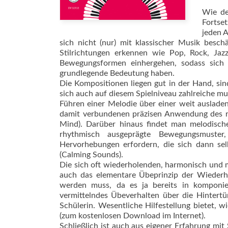
Wie de
Fortse
jeden A
sich nicht (nur) mit klassischer Musik besch
Stilrichtungen erkennen wie Pop, Rock, Jazz
Bewegungsformen einhergehen, sodass sich z
grundlegende Bedeutung haben.
Die Kompositionen liegen gut in der Hand, sin
sich auch auf diesem Spielniveau zahlreiche mu
Führen einer Melodie über einer weit auslade
damit verbundenen präzisen Anwendung des re
Mind). Darüber hinaus findet man melodisch
rhythmisch ausgeprägte Bewegungsmuster,
Hervorhebungen erfordern, die sich dann se
(Calming Sounds).
Die sich oft wiederholenden, harmonisch und mo
auch das elementare Übeprinzip der Wiederhol
werden muss, da es ja bereits in komponier
vermittelndes Übeverhalten über die Hintertü
Schülerin. Wesentliche Hilfestellung bietet,
(zum kostenlosen Down­load im Internet).
Schließlich ist auch aus eigener Erfahrung mit