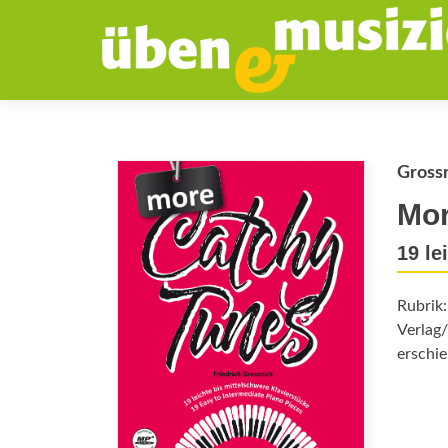
Grossn
Mor
19 le
Rubrik
Verlag/
erschie