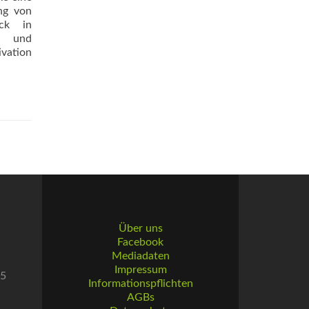
ung von
uck in
s- und
ivation
Über uns
Facebook
Mediadaten
Impressum
55
Informationspflichten
AGBs