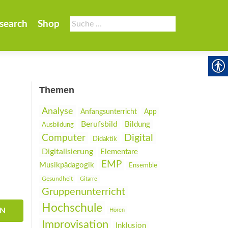
Suche
search
Shop
nach:
Themen
Analyse
Anfangsunterricht
App
Berufsbild
Bildung
Ausbildung
Digital
Computer
Didaktik
Digitalisierung
Elementare
EMP
Musikpädagogik
Ensemble
Gesundheit
Gitarre
Gruppenunterricht
Hochschule
EN
Hören
Improvisation
Inklusion