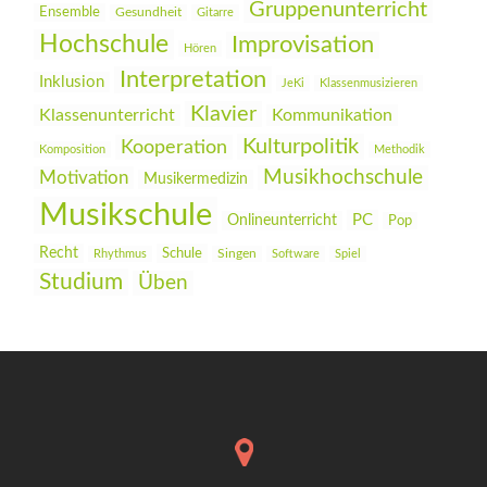
Gruppenunterricht
Ensemble
Gesundheit
Gitarre
Hochschule
Improvisation
Hören
Interpretation
Inklusion
JeKi
Klassenmusizieren
Klavier
Klassenunterricht
Kommunikation
Kulturpolitik
Kooperation
Komposition
Methodik
Musikhochschule
Motivation
Musikermedizin
Musikschule
PC
Onlineunterricht
Pop
Recht
Schule
Rhythmus
Singen
Software
Spiel
Studium
Üben