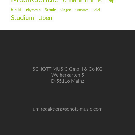
PC
Onlineunterricht
Pop
Recht
Schule
Rhythmus
Singen
Software
Spiel
Studium
Üben
SCHOTT MUSIC GmbH & Co KG
Weihergarten 5
D-55116 Mainz
um.redaktion@schott-music.com