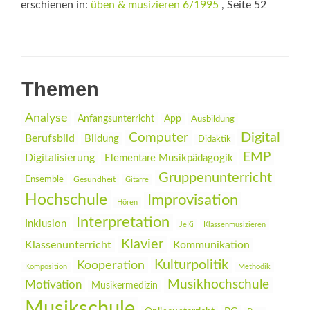
erschienen in:
üben & musizieren 6/1995
, Seite 52
Themen
Analyse
Anfangsunterricht
App
Ausbildung
Digital
Computer
Berufsbild
Bildung
Didaktik
EMP
Digitalisierung
Elementare Musikpädagogik
Gruppenunterricht
Ensemble
Gesundheit
Gitarre
Hochschule
Improvisation
Hören
Interpretation
Inklusion
JeKi
Klassenmusizieren
Klavier
Klassenunterricht
Kommunikation
Kulturpolitik
Kooperation
Komposition
Methodik
Musikhochschule
Motivation
Musikermedizin
Musikschule