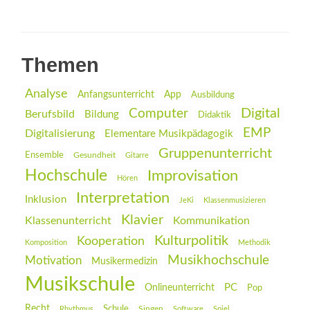
Themen
Analyse
Anfangsunterricht
App
Ausbildung
Digital
Computer
Berufsbild
Bildung
Didaktik
EMP
Digitalisierung
Elementare Musikpädagogik
Gruppenunterricht
Ensemble
Gesundheit
Gitarre
Hochschule
Improvisation
Hören
Interpretation
Inklusion
JeKi
Klassenmusizieren
Klavier
Klassenunterricht
Kommunikation
Kulturpolitik
Kooperation
Komposition
Methodik
Musikhochschule
Motivation
Musikermedizin
Musikschule
PC
Onlineunterricht
Pop
Recht
Schule
Rhythmus
Singen
Software
Spiel