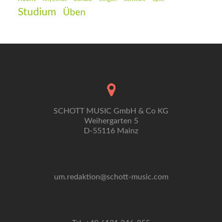
Studium
Üben
SCHOTT MUSIC GmbH & Co KG
Weihergarten 5
D-55116 Mainz
um.redaktion@schott-music.com