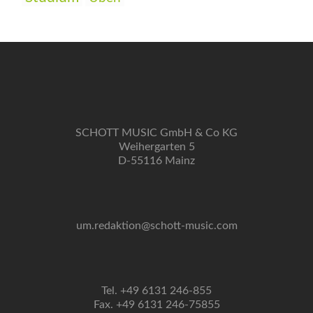
SCHOTT MUSIC GmbH & Co KG
Weihergarten 5
D-55116 Mainz
um.redaktion@schott-music.com
Tel. +49 6131 246-855
Fax. +49 6131 246-75855