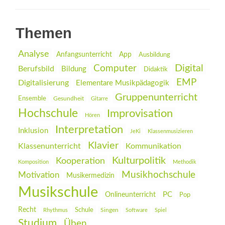
Themen
Analyse
Anfangsunterricht
App
Ausbildung
Digital
Computer
Berufsbild
Bildung
Didaktik
EMP
Digitalisierung
Elementare Musikpädagogik
Gruppenunterricht
Ensemble
Gesundheit
Gitarre
Hochschule
Improvisation
Hören
Interpretation
Inklusion
JeKi
Klassenmusizieren
Klavier
Klassenunterricht
Kommunikation
Kulturpolitik
Kooperation
Komposition
Methodik
Musikhochschule
Motivation
Musikermedizin
Musikschule
PC
Onlineunterricht
Pop
Recht
Schule
Rhythmus
Singen
Software
Spiel
Studium
Üben