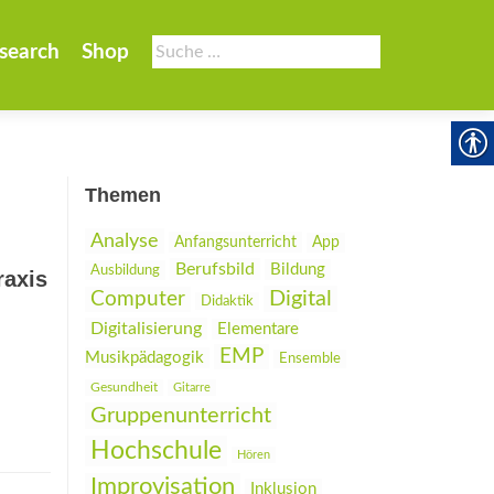
Suche
search
Shop
nach:
Themen
Analyse
Anfangsunterricht
App
Berufsbild
Bildung
Ausbildung
raxis
Digital
Computer
Didaktik
Digitalisierung
Elementare
EMP
Musikpädagogik
Ensemble
Gesundheit
Gitarre
Gruppenunterricht
Hochschule
Hören
Improvisation
Inklusion