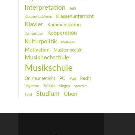
Interpretation
JeKi
Klassenunterricht
Klassenmusizieren
Klavier
Kommunikation
Kooperation
Komposition
Kulturpolitik
Methodik
Motivation
Musikermedizin
Musikhochschule
Musikschule
PC
Onlineunterricht
Recht
Pop
Schule
Rhythmus
Singen
Software
Studium
Üben
Spiel