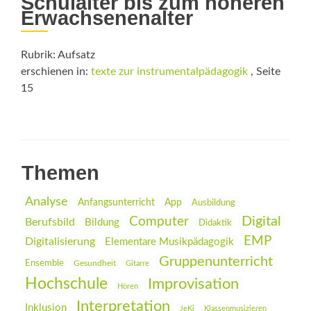
Schulalter bis zum höheren
Erwachsenenalter
Rubrik: Aufsatz
erschienen in:
texte zur instrumentalpädagogik
, Seite
15
Themen
Analyse
Anfangsunterricht
App
Ausbildung
Digital
Computer
Berufsbild
Bildung
Didaktik
EMP
Digitalisierung
Elementare Musikpädagogik
Gruppenunterricht
Ensemble
Gesundheit
Gitarre
Hochschule
Improvisation
Hören
Interpretation
Inklusion
JeKi
Klassenmusizieren