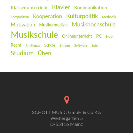
Klavier
Klassenunterricht
Kommunikation
Kulturpolitik
Kooperation
Komposition
Methodik
Musikhochschule
Motivation
Musikermedizin
Musikschule
PC
Onlineunterricht
Pop
Recht
Schule
Rhythmus
Singen
Software
Spiel
Studium
Üben
SCHOTT MUSIC GmbH & Co KG
Weihergarten 5
D-55116 Mainz