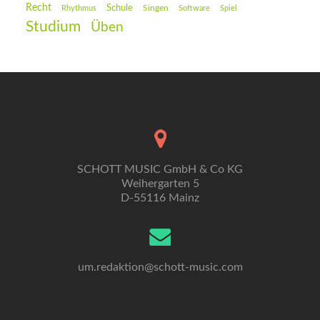
Recht
Schule
Rhythmus
Singen
Software
Spiel
Studium
Üben
SCHOTT MUSIC GmbH & Co KG
Weihergarten 5
D-55116 Mainz
um.redaktion@schott-music.com