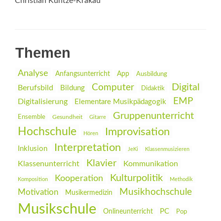
Christian Kuntze-Krakau
Themen
Analyse
Anfangsunterricht
App
Ausbildung
Digital
Computer
Berufsbild
Bildung
Didaktik
EMP
Digitalisierung
Elementare Musikpädagogik
Gruppenunterricht
Ensemble
Gesundheit
Gitarre
Hochschule
Improvisation
Hören
Interpretation
Inklusion
JeKi
Klassenmusizieren
Klavier
Klassenunterricht
Kommunikation
Kulturpolitik
Kooperation
Komposition
Methodik
Musikhochschule
Motivation
Musikermedizin
Musikschule
PC
Onlineunterricht
Pop