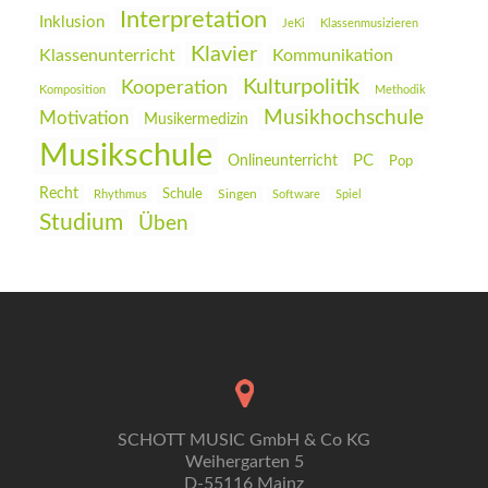
Interpretation
Inklusion
JeKi
Klassenmusizieren
Klavier
Klassenunterricht
Kommunikation
Kulturpolitik
Kooperation
Komposition
Methodik
Musikhochschule
Motivation
Musikermedizin
Musikschule
PC
Onlineunterricht
Pop
Recht
Schule
Rhythmus
Singen
Software
Spiel
Studium
Üben
SCHOTT MUSIC GmbH & Co KG
Weihergarten 5
D-55116 Mainz