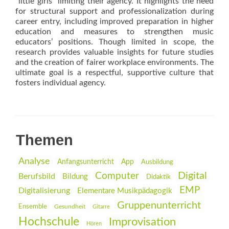
“little girls” limiting their agency. It highlights the need
for structural support and professionalization during
career entry, including improved preparation in higher
education and measures to strengthen music
educators’ positions. Though limited in scope, the
research provides valuable insights for future studies
and the creation of fairer workplace environments. The
ultimate goal is a respectful, supportive culture that
fosters individual agency.
Themen
Analyse
Anfangsunterricht
App
Ausbildung
Digital
Computer
Berufsbild
Bildung
Didaktik
EMP
Digitalisierung
Elementare Musikpädagogik
Gruppenunterricht
Ensemble
Gesundheit
Gitarre
Hochschule
Improvisation
Hören