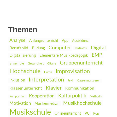
Themen
Analyse
Anfangsunterricht
App
Ausbildung
Digital
Computer
Berufsbild
Bildung
Didaktik
EMP
Digitalisierung
Elementare Musikpädagogik
Gruppenunterricht
Ensemble
Gesundheit
Gitarre
Hochschule
Improvisation
Hören
Interpretation
Inklusion
JeKi
Klassenmusizieren
Klavier
Klassenunterricht
Kommunikation
Kulturpolitik
Kooperation
Komposition
Methodik
Musikhochschule
Motivation
Musikermedizin
Musikschule
PC
Onlineunterricht
Pop