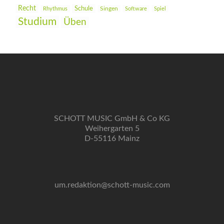
Recht
Schule
Rhythmus
Singen
Software
Spiel
Studium
Üben
SCHOTT MUSIC GmbH & Co KG
Weihergarten 5
D-55116 Mainz
um.redaktion@schott-music.com