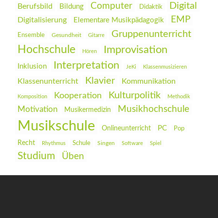
Digital
Computer
Berufsbild
Bildung
Didaktik
EMP
Digitalisierung
Elementare Musikpädagogik
Gruppenunterricht
Ensemble
Gesundheit
Gitarre
Hochschule
Improvisation
Hören
Interpretation
Inklusion
JeKi
Klassenmusizieren
Klavier
Klassenunterricht
Kommunikation
Kulturpolitik
Kooperation
Komposition
Methodik
Musikhochschule
Motivation
Musikermedizin
Musikschule
PC
Onlineunterricht
Pop
Recht
Schule
Rhythmus
Singen
Software
Spiel
Studium
Üben