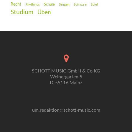
Recht
Schule
Rhythmus
Singen
Software
Spiel
Studium
Üben
SCHOTT MUSIC GmbH & Co KG
Weihergarten 5
D-55116 Mainz
um.redaktion@schott-music.com