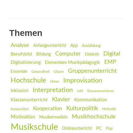
Themen
Analyse
Anfangsunterricht
App
Ausbildung
Digital
Computer
Berufsbild
Bildung
Didaktik
EMP
Digitalisierung
Elementare Musikpädagogik
Gruppenunterricht
Ensemble
Gesundheit
Gitarre
Hochschule
Improvisation
Hören
Interpretation
Inklusion
JeKi
Klassenmusizieren
Klavier
Klassenunterricht
Kommunikation
Kulturpolitik
Kooperation
Komposition
Methodik
Musikhochschule
Motivation
Musikermedizin
Musikschule
PC
Onlineunterricht
Pop