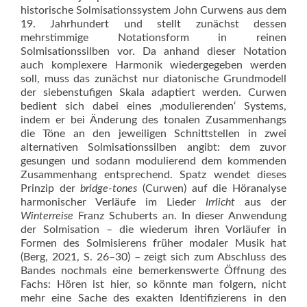
historische Solmisationssystem John Curwens aus dem
19. Jahrhundert und stellt zunächst dessen
mehrstimmige Notationsform in reinen
Solmisationssilben vor. Da anhand dieser Notation
auch komplexere Harmonik wiedergegeben werden
soll, muss das zunächst nur diatonische Grundmodell
der siebenstufigen Skala adaptiert werden. Curwen
bedient sich dabei eines ‚modulierenden‘ Systems,
indem er bei Änderung des tonalen Zusammenhangs
die Töne an den jeweiligen Schnittstellen in zwei
alternativen Solmisationssilben angibt: dem zuvor
gesungen und sodann modulierend dem kommenden
Zusammenhang entsprechend. Spatz wendet dieses
Prinzip der
bridge-tones
(Curwen) auf die Höranalyse
harmonischer Verläufe im Lieder
Irrlicht
aus der
Winterreise
Franz Schuberts an. In dieser Anwendung
der Solmisation – die wiederum ihren Vorläufer in
Formen des Solmisierens früher modaler Musik hat
(Berg, 2021, S. 26–30) – zeigt sich zum Abschluss des
Bandes nochmals eine bemerkenswerte Öffnung des
Fachs: Hören ist hier, so könnte man folgern, nicht
mehr eine Sache des exakten Identifizierens in den