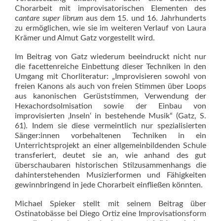
Chorarbeit mit improvisatorischen Elementen des
c
antare
super librum
aus dem 15. und 16. Jahrhunderts
zu ermöglichen, wie sie im weiteren Verlauf von Laura
Krämer und Almut Gatz vorgestellt wird.
Im Beitrag von Gatz wiederum beeindruckt nicht nur
die facettenreiche Einbettung dieser Techniken in den
Umgang mit Chorliteratur: „Improvisieren sowohl von
freien Kanons als auch von freien Stimmen über Loops
aus kanonischen Gerüststimmen, Verwendung der
Hexachordsolmisation sowie der Einbau von
improvisierten ‚Inseln‘ in bestehende Musik“ (Gatz, S.
61). Indem sie diese vermeintlich nur spezialisierten
Sänger:innen vorbehaltenen Techniken in ein
Unterrichtsprojekt an einer allgemeinbildenden Schule
transferiert, deutet sie an, wie anhand des gut
überschaubaren historischen Stilzusammenhangs die
dahinterstehenden Musizierformen und Fähigkeiten
gewinnbringend in jede Chorarbeit einfließen könnten.
Michael Spieker stellt mit seinem Beitrag über
Ostinatobässe bei Diego Ortiz eine Improvisationsform