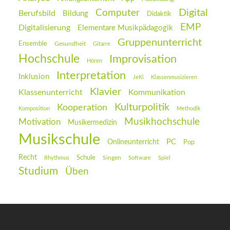
Digital
Computer
Berufsbild
Bildung
Didaktik
EMP
Digitalisierung
Elementare Musikpädagogik
Gruppenunterricht
Ensemble
Gesundheit
Gitarre
Hochschule
Improvisation
Hören
Interpretation
Inklusion
JeKi
Klassenmusizieren
Klavier
Klassenunterricht
Kommunikation
Kulturpolitik
Kooperation
Komposition
Methodik
Musikhochschule
Motivation
Musikermedizin
Musikschule
PC
Onlineunterricht
Pop
Recht
Schule
Rhythmus
Singen
Software
Spiel
Studium
Üben