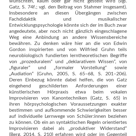
wünschten, kaum oder gar nicht gestellt wird (vgl.
Gatz, S. 74f.; vgl. den Beitrag von Stahmer insgesamt).
Insbesondere an diesen Übergängen zwischen
Fachdidaktik und musikalischer
Entwicklungspsychologie könnte sich der im Buch zwar
angedeutete, aber noch nicht gänzlich eingeschlagene
Weg eine Anbindung an andere Wissensbereiche
bewähren. Zu denken wäre hier an die von Edwin
Gordon inspirierten und von Wilfried Gruhn teils
neurobiologisch fundierten lerntheoretischen Begriffe
von „prozeduralem“ und „deklarativem Wissen“, von
„figuraler“ und „formaler Vorstellung“ sowie
„Audiation“ (Gruhn, 2005, S. 65–68, S. 201–206).
Deren Einbezug könnte dabei helfen, die von Gatz
eingehend geschilderten Anforderungen einer
künstlerischen Hörpraxis etwa beim vokalen
Improvisieren von Kanontechniken (Gatz, S. 65) in
ihren hörpsychologischen Voraussetzungen exakter
bestimmen und aufkommende Schwierigkeiten besser
auf individuelle Lernwege von Schüler:innen beziehen
zu können. Ob ein an syntaktischen Regeln orientiertes
Improvisieren dabei als „produktiver Widerstand“
(Berg, 2014, S. 210) erfahren wird oder im Gegenteil