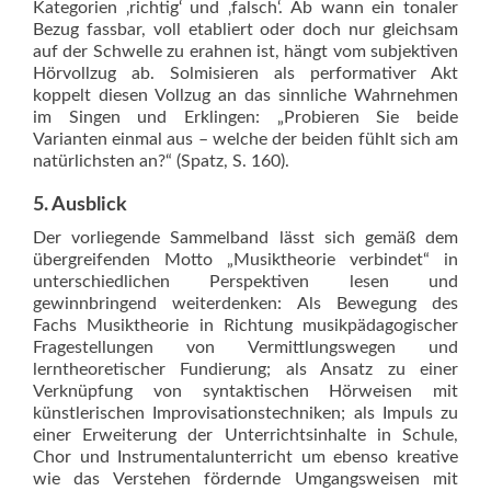
Kategorien ‚richtig‘ und ‚falsch‘. Ab wann ein tonaler
Bezug fassbar, voll etabliert oder doch nur gleichsam
auf der Schwelle zu erahnen ist, hängt vom subjektiven
Hörvollzug ab. Solmisieren als performativer Akt
koppelt diesen Vollzug an das sinnliche Wahrnehmen
im Singen und Erklingen: „Probieren Sie beide
Varianten einmal aus – welche der beiden fühlt sich am
natürlichsten an?“ (Spatz, S. 160).
5. Ausblick
Der vorliegende Sammelband lässt sich gemäß dem
übergreifenden Motto „Musiktheorie verbindet“ in
unterschiedlichen Perspektiven lesen und
gewinnbringend weiterdenken: Als Bewegung des
Fachs Musiktheorie in Richtung musikpädagogischer
Fragestellungen von Vermittlungswegen und
lerntheoretischer Fundierung; als Ansatz zu einer
Verknüpfung von syntaktischen Hörweisen mit
künstlerischen Improvisationstechniken; als Impuls zu
einer Erweiterung der Unterrichtsinhalte in Schule,
Chor und Instrumentalunterricht um ebenso kreative
wie das Verstehen fördernde Umgangsweisen mit