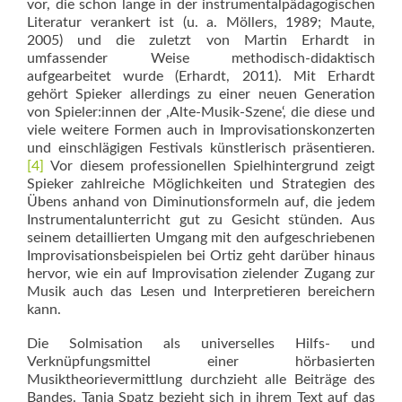
vor, die schon lange in der instrumentalpädagogischen
Literatur verankert ist (u. a. Möllers, 1989; Maute,
2005) und die zuletzt von Martin Erhardt in
umfassender Weise methodisch-didaktisch
aufgearbeitet wurde (Erhardt, 2011). Mit Erhardt
gehört Spieker allerdings zu einer neuen Generation
von Spieler:innen der ,Alte-Musik-Szene‘, die diese und
viele weitere Formen auch in Improvisationskonzerten
und einschlägigen Festivals künstlerisch präsentieren.
[4]
Vor diesem professionellen Spielhintergrund zeigt
Spieker zahlreiche Möglichkeiten und Strategien des
Übens anhand von Diminutionsformeln auf, die jedem
Instrumentalunterricht gut zu Gesicht stünden. Aus
seinem detaillierten Umgang mit den aufgeschriebenen
Improvisationsbeispielen bei Ortiz geht darüber hinaus
hervor, wie ein auf Improvisation zielender Zugang zur
Musik auch das Lesen und Interpretieren bereichern
kann.
Die Solmisation als universelles Hilfs- und
Verknüpfungsmittel einer hörbasierten
Musiktheorievermittlung durchzieht alle Beiträge des
Bandes. Tanja Spatz bezieht sich in ihrem Text auf das