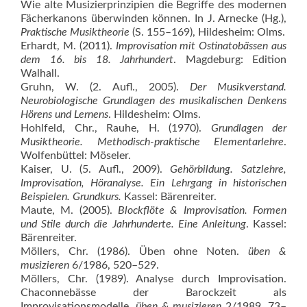
Wie alte Musizierprinzipien die Begriffe des modernen
Fächerkanons überwinden können. In J. Arnecke (Hg.),
Praktische Musiktheorie
(S. 155–169), Hildesheim: Olms.
Erhardt, M. (2011).
Improvisation mit Ostinatobässen aus
dem 16. bis 18. Jahrhundert
. Magdeburg: Edition
Walhall.
Gruhn, W. (2. Aufl., 2005).
Der Musikverstand.
Neurobiologische Grundlagen des musikalischen Denkens
Hörens und Lernens
. Hildesheim: Olms.
Hohlfeld, Chr., Rauhe, H. (1970).
Grundlagen der
Musiktheorie. Methodisch-praktische Elementarlehre
.
Wolfenbüttel: Möseler.
Kaiser, U. (5. Aufl., 2009).
Gehörbildung. Satzlehre,
Improvisation, Höranalyse. Ein Lehrgang in historischen
Beispielen. Grundkurs.
Kassel: Bärenreiter.
Maute, M. (2005).
Blockflöte & Improvisation. Formen
und Stile durch die Jahrhunderte. Eine Anleitung
. Kassel:
Bärenreiter.
Möllers, Chr. (1986). Üben ohne Noten.
üb
en &
musizieren
6/1986, 520–529.
Möllers, Chr. (1989). Analyse durch Improvisation.
Chaconnebässe der Barockzeit als
Improvisationsmodelle,
üben & musizieren
2/1989, 73–