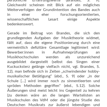
persönliche Erfahrungswerte (Brandes, S. 9).
Gleichwohl scheinen mit Blick auf ein mögliches
Weiterverfolgen der Grundintention des Bandes auch
in einer eher forschungsorientierten,
wissenschaftlichen Lesart einige Aspekte
bedenkenswert.
Gerade im Beitrag von Brandes, die sich den
grundlegenden Aufgaben der Musiktheorie widmet,
fällt auf, dass die eigene Positionierung durch eine
vermeintlich defizitäre Gesamtlage legitimiert wird:
Bewerber:innen in Aufnahmeprüfungen an
Musikhochschulen werden als unzureichend
ausgebildet dargestellt (selbst das Singen einer
Kuckucksterz gelänge vielfach nicht, vgl. Brandes, S.
12), man befinde sich in Zeiten „schwindender hobby-
musikalischer Betätigung“ (ebd., S. 9) oder „in der
Schule […] wird immer noch zu sinnentleerten und
spröden Methoden gegriffen“ (ebd., S.12). Solche
Äußerungen sind meist leicht ins Gegenteil zu kehren
(zu denken wäre an die langen Wartelisten an
Musikschulen des VdM oder die jüngste Studie des
Deutschen Musikrats zur äußerst lebendigen und