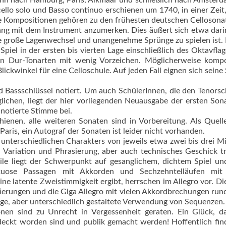
ihn nach Hamburg, Paris, Alkmaar und schließlich nach Amster
cello solo und Basso continuo erschienen um 1740, in einer Zeit,
. Die Kompositionen gehören zu den frühesten deutschen Cellosona
ang mit dem Inst­rument anzumerken. Dies äußert sich etwa dari
hne große Lagenwechsel und unangenehme Sprünge zu spielen ist. 
el in der ersten bis vierten Lage einschließlich des Oktavflag
in Dur-Tonarten mit wenig Vorzeichen. Möglicherweise kompo
ickwinkel für eine Celloschule. Auf jeden Fall eignen sich seine
d Bassschlüssel notiert. Um auch SchülerInnen, die den Tenorsc
ichen, liegt der hier vorliegenden Neuausgabe der ersten Son
 notierte Stimme bei.
chienen, alle weiteren Sonaten sind in Vorbereitung. Als Quell
Paris, ein Autograf der Sonaten ist leider nicht vorhanden.
 unterschied­lichen Charakters von jeweils etwa zwei bis drei M
 Variation und Phrasierung, aber auch technisches Geschick tr
le liegt der Schwerpunkt auf gesanglichem, dichtem Spiel un
irtuose Passagen mit Akkorden und Sechzehntelläufen mit 
ine latente Zweistimmigkeit ergibt, herrschen im Allegro vor. Di
ierungen und die Giga Allegro mit vielen Akkordbrechungen run
ige, aber unterschiedlich gestalte­te Verwendung von Sequenzen.
nen sind zu Unrecht in Vergessenheit geraten. Ein Glück, da
deckt worden sind und publik gemacht werden! Hoffentlich fin