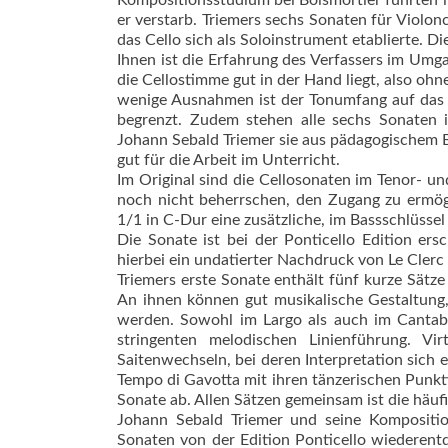
Kompositionsstudium bei Boismortier führten 
er verstarb. Triemers sechs Sonaten für Violon
das Cel­lo sich als Soloinstrument etab­lierte
Ihnen ist die Erfahrung des Verfassers im Umg
die Cellostimme gut in der Hand liegt, ­also o
wenige Ausnahmen ist der Tonumfang auf das Spi
begrenzt. Zudem stehen alle sechs Sonaten 
Johann Sebald Triemer sie aus pädagogischem Bl
gut für die Arbeit im Unterricht.
Im Original sind die Cellosonaten im Tenor- un
noch nicht beherrschen, den Zugang zu ermögl
1/1 in C-Dur eine zusätzliche, im Bassschlüssel
Die Sonate ist bei der Ponticello Edition ers
hierbei ein undatierter Nachdruck von Le Clerc 
Triemers erste Sonate enthält fünf kurze Sätze
An ihnen können gut musikalische Gestaltung,
werden. Sowohl im Largo als auch im Cantabi
stringenten melodischen Linienführung. V
Saitenwechseln, bei deren Interpretation sich e
Tempo di Gavotta mit ihren tänzerischen Punkt
Sonate ab. Allen Sätzen gemeinsam ist die häuf
Johann Sebald Triemer und seine Kompositio
Sonaten von der Edition Ponticello wiederent