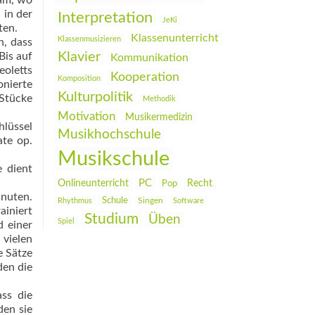
dam, wo
 in der
Interpretation
JeKi
ten.
Klassenunterricht
Klassenmusizieren
n, dass
Klavier
Bis auf
Kommunikation
eoletts
Kooperation
Komposition
nierte
Kulturpolitik
 Stücke
Methodik
Motivation
Musikermedizin
hlüssel
Musikhochschule
ate op.
Musikschule
e dient
PC
Onlineunterricht
Recht
Pop
inuten.
Schule
Rhythmus
Singen
Software
ainiert
Studium
Üben
Spiel
d einer
vielen
e Sätze
den die
ss die
den sie