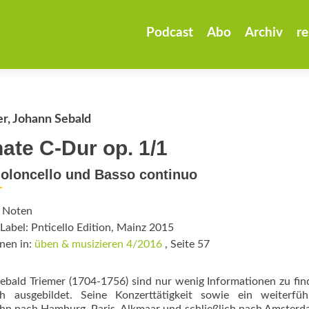
Zum
Inhalt
Podcast
Abo
Archiv
re
springen
r, Johann Sebald
ate C-Dur op. 1/1
ioloncello und Basso continuo
: Noten
Label: Pnticello Edition, Mainz 2015
nen in:
üben & musizieren 4/2016
, Seite 57
bald Triemer (1704-1756) sind nur wenig Informationen zu fin
ausgebildet. Seine Konzerttätigkeit sowie ein weiterfüh