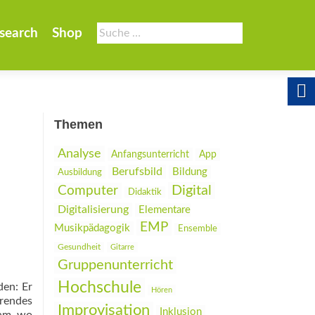
Suche
search
Shop
nach:
Themen
Analyse
Anfangsunterricht
App
Berufsbild
Bildung
Ausbildung
Digital
Computer
Didaktik
Digitalisierung
Elementare
EMP
Musikpädagogik
Ensemble
Gesundheit
Gitarre
Gruppenunterricht
Hochschule
den: Er
Hören
rendes
Improvisation
Inklusion