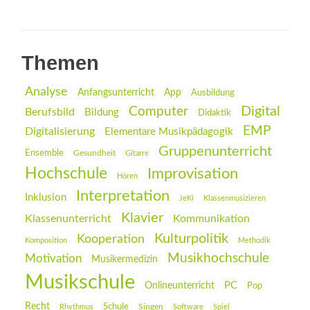
Themen
Analyse
Anfangsunterricht
App
Ausbildung
Digital
Computer
Berufsbild
Bildung
Didaktik
EMP
Digitalisierung
Elementare Musikpädagogik
Gruppenunterricht
Ensemble
Gesundheit
Gitarre
Hochschule
Improvisation
Hören
Interpretation
Inklusion
JeKi
Klassenmusizieren
Klavier
Klassenunterricht
Kommunikation
Kulturpolitik
Kooperation
Komposition
Methodik
Musikhochschule
Motivation
Musikermedizin
Musikschule
PC
Onlineunterricht
Pop
Recht
Schule
Rhythmus
Singen
Software
Spiel