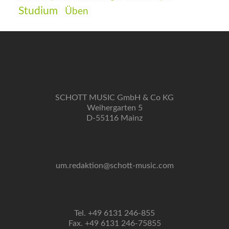
Studium
Üben
SCHOTT MUSIC GmbH & Co KG
Weihergarten 5
D-55116 Mainz
um.redaktion@schott-music.com
Tel. +49 6131 246-855
Fax. +49 6131 246-75855