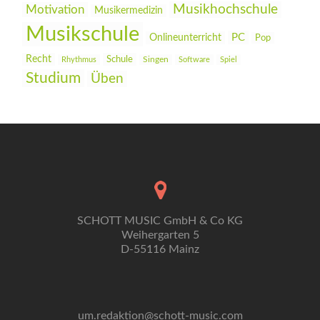
Musikhochschule
Motivation
Musikermedizin
Musikschule
PC
Onlineunterricht
Pop
Recht
Schule
Rhythmus
Singen
Software
Spiel
Studium
Üben
SCHOTT MUSIC GmbH & Co KG
Weihergarten 5
D-55116 Mainz
um.redaktion@schott-music.com