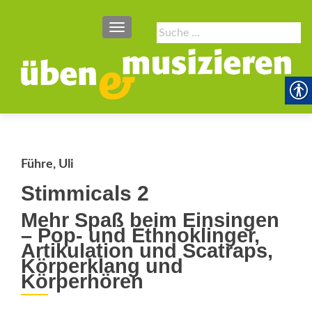
SCHALTE NAVIGATION
Suche
nach:
Führe, Uli
Stimmicals 2
Mehr Spaß beim Einsingen
– Pop- und Ethnoklinger,
Artikulation und Scatraps,
Körperklang und
Körperhören