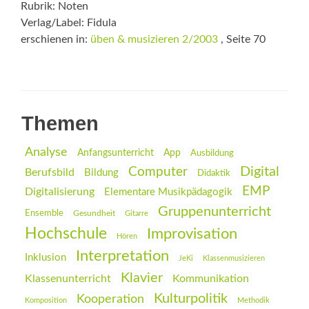
Rubrik: Noten
Verlag/Label: Fidula
erschienen in:
üben & musizieren 2/2003
, Seite 70
Themen
Analyse
Anfangsunterricht
App
Ausbildung
Digital
Computer
Berufsbild
Bildung
Didaktik
EMP
Digitalisierung
Elementare Musikpädagogik
Gruppenunterricht
Ensemble
Gesundheit
Gitarre
Hochschule
Improvisation
Hören
Interpretation
Inklusion
JeKi
Klassenmusizieren
Klavier
Klassenunterricht
Kommunikation
Kulturpolitik
Kooperation
Komposition
Methodik