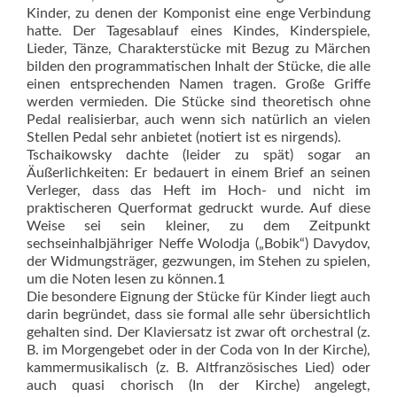
Kinder, zu denen der Komponist eine enge Verbindung
hatte. Der Tagesablauf eines Kindes, Kinderspiele,
Lieder, Tänze, Charakterstücke mit Bezug zu Märchen
bilden den programmatischen Inhalt der Stücke, die alle
einen entsprechenden Namen tragen. Große Griffe
werden vermieden. Die Stücke sind theoretisch ohne
Pedal realisierbar, auch wenn sich natürlich an vielen
Stellen Pedal sehr anbietet (notiert ist es nirgends).
Tschaikowsky dachte (leider zu spät) sogar an
Äußerlichkeiten: Er bedauert in einem Brief an seinen
Verleger, dass das Heft im Hoch- und nicht im
praktischeren Querformat gedruckt wurde. Auf diese
Weise sei sein kleiner, zu dem Zeitpunkt
sechseinhalbjähriger Neffe Wolodja („Bobik“) Davydov,
der Widmungsträger, gezwungen, im Stehen zu spielen,
um die Noten lesen zu können.1
Die besondere Eignung der Stücke für Kinder liegt auch
darin begründet, dass sie formal alle sehr übersichtlich
gehalten sind. Der Klaviersatz ist zwar oft orchestral (z.
B. im Morgengebet oder in der Coda von In der Kirche),
kammermusikalisch (z. B. Altfranzösisches Lied) oder
auch quasi chorisch (In der Kirche) angelegt,