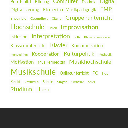
Digital
Computer
Berufsbild
Bildung
Didaktik
EMP
Digitalisierung
Elementare Musikpädagogik
Gruppenunterricht
Ensemble
Gesundheit
Gitarre
Hochschule
Improvisation
Hören
Interpretation
Inklusion
JeKi
Klassenmusizieren
Klavier
Klassenunterricht
Kommunikation
Kulturpolitik
Kooperation
Komposition
Methodik
Musikhochschule
Motivation
Musikermedizin
Musikschule
PC
Onlineunterricht
Pop
Recht
Schule
Rhythmus
Singen
Software
Spiel
Studium
Üben