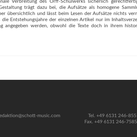
ionale Verbreitung des Orff-Schulwerks sicherlich gerechtfert
 Gestaltung trägt dazu bei, die Aufsätze als homogene Samm
ber übersichtlich und lässt beim Lesen der Aufsätze nichts ver
 die Entstehungsjahre der einzelnen Artikel nur im Inhaltsverze
rag angegeben werden, obwohl die Texte doch in ihrem histor
edaktion@schott-music.com
Tel. +49 6131 246-855
Fax. +49 6131 246-758