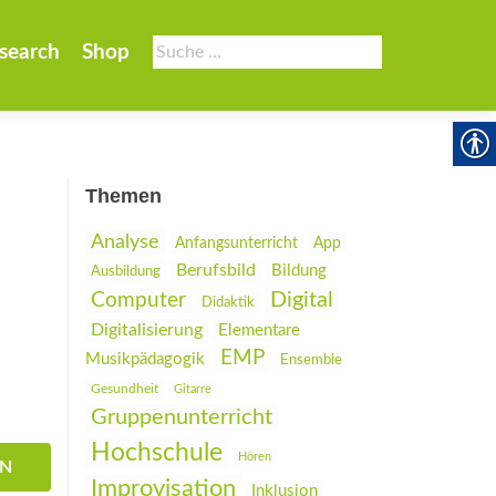
Suche
search
Shop
nach:
Themen
Analyse
Anfangsunterricht
App
Berufsbild
Bildung
Ausbildung
Digital
Computer
Didaktik
Digitalisierung
Elementare
EMP
Musikpädagogik
Ensemble
Gesundheit
Gitarre
Gruppenunterricht
Hochschule
Hören
EN
Improvisation
Inklusion