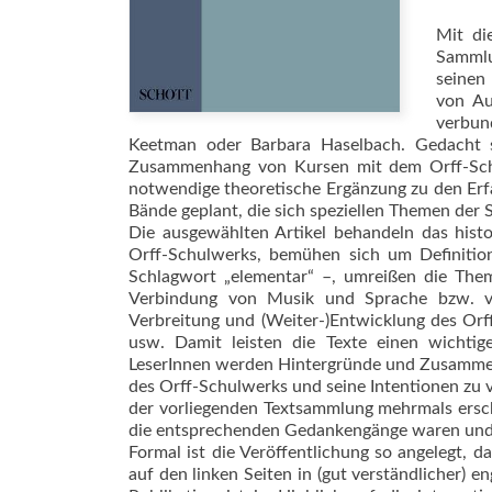
Mit di
Sammlu
seinen 
von Au
verbun
Keetman oder Barbara Haselbach. Gedacht si
Zusammenhang von Kursen mit dem Orff-Schul
notwendige theoretische Ergänzung zu den Erfa
Bände geplant, die sich speziellen Themen de
Die ausgewählten Artikel behandeln das hist
Orff-Schulwerks, bemühen sich um Definitione
Schlagwort „elementar“ –, umreißen die Them
Verbindung von Musik und Sprache bzw. v
Verbreitung und (Weiter-)Entwicklung des Orf
usw. Damit leisten die Texte einen wichtig
LeserInnen werden Hintergründe und Zusammenh
des Orff-Schulwerks und seine Intentionen zu v
der vorliegenden Textsammlung mehrmals ersche
die entsprechenden Gedankengänge waren und
Formal ist die Veröffentlichung so angelegt, d
auf den linken Seiten in (gut verständlicher) 