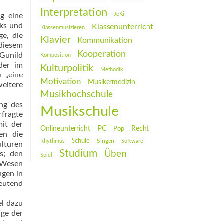
Interpretation
JeKi
g eine
rks und
Klassenunterricht
Klassenmusizieren
ge, die
Klavier
Kommunikation
diesem
Kooperation
Gunild
Komposition
der im
Kulturpolitik
Methodik
 „eine
Motivation
Musikermedizin
weitere
Musikhochschule
ung des
Musikschule
rfragte
mit der
PC
Onlineunterricht
Recht
Pop
en die
Schule
Rhythmus
Singen
Software
ulturen
Studium
Üben
s; den
Spiel
e Wesen
ngen in
deutend
el dazu
age der