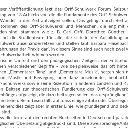
eser Veröffentlichung legt das Orff-Schulwerk Forum Salzbur
ng von 13 Artikeln vor, die die Fundamente des Orff-Schulwe
Wandel in der Zeit aufzeigen sollen. Das gelingt durch Beiträ
torInnen des Orff-Schulwerks und Menschen, die eng mit 
den sind, stammen wie z. B. Carl Orff, Dorothee Günther, 
nd die Studientexte für alle, die sich in der Ausbildung o
werk auseinandersetzen und stellen laut Barbara Haselbach
hrungen der Praxis dar“. In diesem Sinne sind auch noch zwei 
r Schulwerkarbeit widmen werden.
orische Umfeld und den pädagogischen Zeitgeist der Entsteh
n verschiedener Begriffe – wie beispielsweise das oft hinte
en „Elementarer Tanz“ und „Elementare Musik“, setzen sich 
on Musik und Bewegung oder Tanz auseinander, beobacht
f-Schulwerks sowie seine Rezeption in anderen Ländern und K
en Beitrag zur theoretischen Fundierung des Orff-Schulwerk
änge aufgezeigt, die dazu beitragen sollen, das ursprünglich
erstehen. Beim Lesen fällt auf, dass einige Zitate oder Überlegu
inen; dies zeigt aber in ers­ter Linie, wie grundlegend und be
 sind.
ass die Texte auf den rechten Buchseiten in Deutsch und parall
englischer Übersetzung abgedruckt sind. Diese zweisprachige Anl