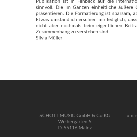
Publikation ist in Hinblick auf die internat
sinnvoll. Die im Ganzen einheitliche äußere
präsentieren. Die Formatierung ist sparsam, a
Etwas umständlich erschien mir lediglich, dass
nicht aber nochmals beim eigentlichen Beit
Zusammenhang zu verstehen sind.
Silvia Müller
SCHOTT MUSIC GmbH & Co KG
um.r
Weihergarten 5
D-55116 Mainz