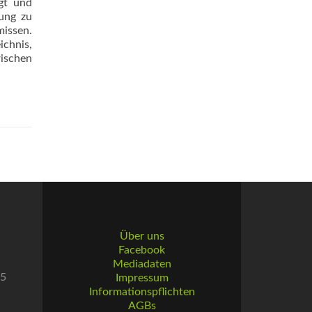
igt und
lung zu
missen.
ichnis,
ischen
Über uns
Facebook
Mediadaten
55
Impressum
Informationspflichten
AGBs