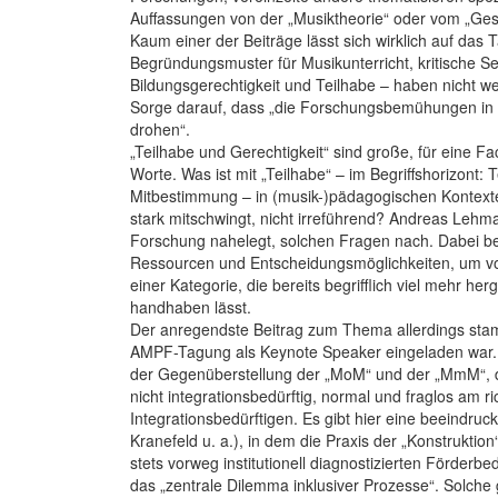
Auffassungen von der „Musiktheorie“ oder vom „Ges
Kaum einer der Beiträge lässt sich wirklich auf da
Begründungsmuster für Musikunterricht, kritische 
Bildungsgerechtigkeit und Teilhabe – haben nicht w
Sorge darauf, dass „die Forschungsbemühungen in 
drohen“.
„Teilhabe und Gerechtigkeit“ sind große, für eine
Worte. Was ist mit „Teilhabe“ – im Begriffshorizont: 
Mitbestimmung – in (musik-)pädagogischen Kontexten 
stark mitschwingt, nicht irreführend? Andreas Leh
Forschung nahelegt, solchen Fragen nach. Dabei bet
Ressourcen und Entscheidungsmöglichkeiten, um vo
einer Kategorie, die bereits begrifflich viel mehr he
handhaben lässt.
Der anregendste Beitrag zum Thema allerdings stam
AMPF-Tagung als Keynote Speaker eingeladen war. Er 
der Gegenüberstellung der „MoM“ und der „MmM“, de
nicht integrationsbedürftig, normal und fraglos a
Integrationsbedürftigen. Es gibt hier eine beeindr
Kranefeld u. a.), in dem die Praxis der „Konstrukti
stets vorweg institutionell diagnostizierten Förderb
das „zentrale Dilemma inklusiver Prozesse“. Solch