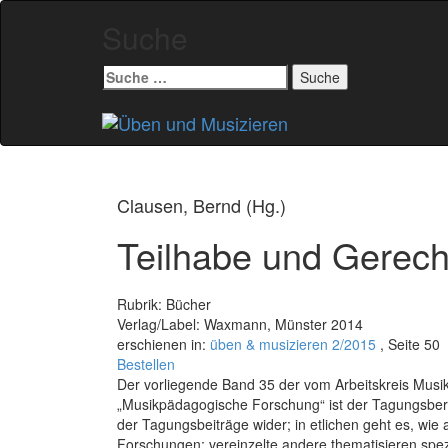
Suche
Suche
nach:
Zum
Inhalt
springen
Clausen, Bernd (Hg.)
Teilhabe und Gerecht
Rubrik: Bücher
Verlag/Label: Waxmann, Münster 2014
erschienen in:
üben & musizieren 2/2015
, Seite 50
Bestellen
Der vorliegende Band 35 der vom Arbeitskreis Mu
„Musikpädagogische Forschung“ ist der Tagungsberic
der Tagungsbeiträge wider; in etlichen geht es, wi
Forschungen; vereinzelte andere thematisieren spezi