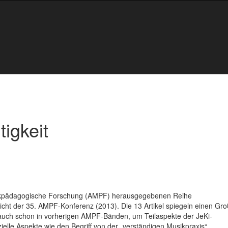
igkeit
sikpädagogische Forschung (AMPF) herausgegebenen Reihe
ht der 35. AMPF-Konferenz (2013). Die 13 Artikel spiegeln einen Groß
e auch schon in vorherigen AMPF-Bänden, um Teilaspekte der JeKi-
elle Aspekte wie den Begriff von der „verständigen Musikpraxis“,