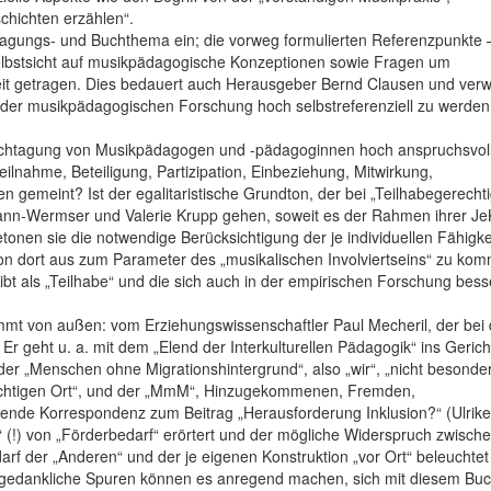
chichten erzählen“.
s Tagungs- und Buchthema ein; die vorweg formulierten Referenzpunkte 
Selbstsicht auf musikpädagogische Konzeptionen sowie Fragen um
eit getragen. Dies bedauert auch Herausgeber Bernd Clausen und verwe
der musikpädagogischen Forschung hoch selbstreferenziell zu werden
 Fachtagung von Musikpädagogen und -pädagoginnen hoch anspruchsvol
Teilnahme, Beteiligung, Partizipation, Einbeziehung, Mitwirkung,
gemeint? Ist der egalitaristische Grundton, der bei „Teilhabegerechti
mann-Wermser und Valerie Krupp gehen, soweit es der Rahmen ihrer Je
onen sie die notwendige Berücksichtigung der je individuellen Fähigke
n dort aus zum Parameter des „musikalischen Involviertseins“ zu ko
rgibt als „Teilhabe“ und die sich auch in der empirischen Forschung bess
mt von außen: vom Erziehungswissenschaftler Paul Mecheril, der bei 
geht u. a. mit dem „Elend der Interkulturellen Pädagogik“ ins Gericht
r „Menschen ohne Migrationshintergrund“, also „wir“, „nicht besonder
m richtigen Ort“, und der „MmM“, Hinzugekommenen, Fremden,
uckende Korrespondenz zum Beitrag „Herausforderung Inklusion?“ (Ulrike
on“ (!) von „Förderbedarf“ erörtert und der mögliche Widerspruch zwisc
edarf der „Anderen“ und der je eigenen Konstruktion „vor Ort“ beleuchtet
e gedankliche Spuren können es anregend machen, sich mit diesem Bu