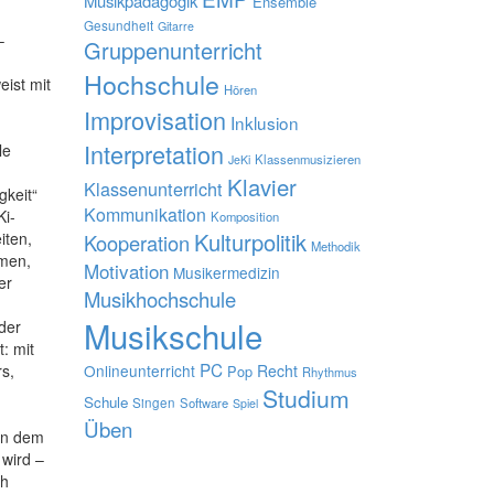
Musikpädagogik
Ensemble
Gesundheit
Gitarre
–
Gruppenunterricht
Hochschule
ist mit
Hören
Improvisation
Inklusion
Interpretation
le
Klassenmusizieren
JeKi
Klavier
Klassenunterricht
gkeit“
Kommunikation
Ki-
Komposition
Kulturpolitik
iten,
Kooperation
Methodik
mmen,
Motivation
Musikermedizin
er
Musikhochschule
Musikschule
der
: mit
PC
s,
Onlineunterricht
Recht
Pop
Rhythmus
Studium
Schule
Singen
Software
Spiel
Üben
hen dem
 wird –
ch