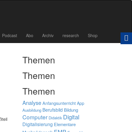
Podcast
Abo
Archiv
research
Shop
Themen
Themen
Themen
Analyse
Anfangsunterricht
App
Berufsbild
Bildung
Ausbildung
Digital
Computer
Didaktik
teil
Digitalisierung
Elementare
EMP