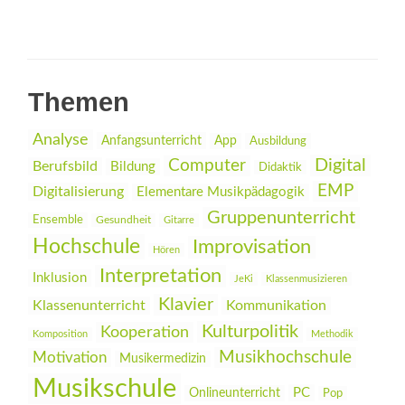
Themen
Analyse
Anfangsunterricht
App
Ausbildung
Digital
Computer
Berufsbild
Bildung
Didaktik
EMP
Digitalisierung
Elementare Musikpädagogik
Gruppenunterricht
Ensemble
Gesundheit
Gitarre
Hochschule
Improvisation
Hören
Interpretation
Inklusion
JeKi
Klassenmusizieren
Klavier
Klassenunterricht
Kommunikation
Kulturpolitik
Kooperation
Komposition
Methodik
Musikhochschule
Motivation
Musikermedizin
Musikschule
PC
Onlineunterricht
Pop