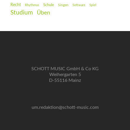
Recht
Schule
Rhythmus
Singen
Software
Spiel
Studium
Üben
SCHOTT MUSIC GmbH & Co KG
Weihergarten 5
D-55116 Mainz
um.redaktion@schott-music.com