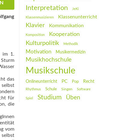
EN
Interpretation
JeKi
olfgang
Klassenunterricht
Klassenmusizieren
Klavier
Kommunikation
Kooperation
Komposition
Kulturpolitik
Methodik
Motivation
Musikermedizin
 im 1.
Musikhochschule
m Sturm
Wasser
Musikschule
cht das
PC
Onlineunterricht
Recht
Pop
 selbst
Schule
Rhythmus
Singen
Software
sondern
Studium
Üben
cht für
Spiel
on, die
gInnen
entität
ung vom
selbst