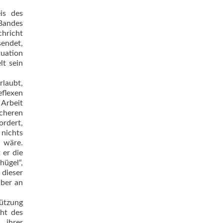
is des
 Bandes
chricht
sendet,
tuation
lt sein
rlaubt,
eflexen
 Arbeit
cheren
ordert,
 nichts
n wäre.
 er die
hügel“,
 dieser
aber an
tützung
cht des
 ihrer