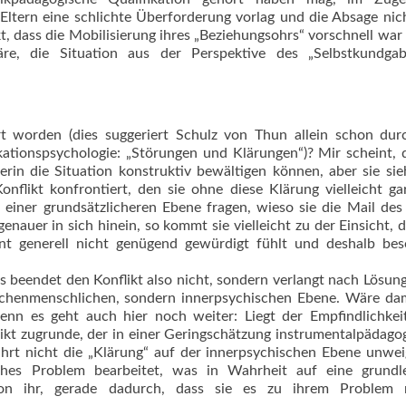
 Eltern eine schlichte Überforderung vorlag und die Absage nic
kt, dass die Mobilisierung ihres „Beziehungsohrs“ vorschnell war
re, die Situation aus der Perspektive des „Selbstkundgab
ärt worden (dies suggeriert Schulz von Thun allein schon du
ationspsychologie: „Störungen und Klärungen“)? Mir scheint, 
rerin die Situation konstruktiv bewältigen können, aber sie sie
flikt konfrontiert, den sie ohne diese Klärung vielleicht ga
 einer grundsätzlicheren Ebene fragen, wieso sie die Mail des
enauer in sich hinein, so kommt sie vielleicht zu der Einsicht, d
t generell nicht genügend gewürdigt fühlt und deshalb bes
 beendet den Konflikt also nicht, sondern verlangt nach Lösun
ischenmenschlichen, sondern innerpsychischen Ebene. Wäre da
denn es geht auch hier noch weiter: Liegt der Empfindlichkei
nflikt zugrunde, der in einer Geringschätzung instrumentalpädago
ührt nicht die „Klärung“ auf der innerpsychischen Ebene unwei
ches Problem be­arbeitet, was in Wahrheit auf eine grundl
e von ihr, gerade dadurch, dass sie es zu ih­rem Problem 