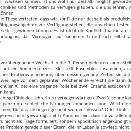
ir wachsen können, ist uns wohl nur deshalb möglich geworde
Techniken und Methoden zu verfügen glauben, die uns lehren, 
können.
die These vertreten, dass wir Konflikte nur deshalb als produktiv
ltigungsangebote zur Verfügung stehen, die uns einen festen
selbst gewinnen können. Es ist nicht die Konfliktsituation an si
innung ist das Vermögen, auf sicherem Grund sich selbst a
n.
r vorübergehende Wechsel in die 3. Person bedeuten kann: Stel
plant ein Som­merkonzert. Sie stellt Ensembles zusammen, arr
liches Probenwochenende, über dessen genaue Zeiten sie die 
. Zwei Tage vor dem geplanten Wochenende erreicht sie dann d
 Schüler X, der eine tragende Rolle bei zwei Ensemblestücken h
en kann.
achtsgefühle der Lehrerin zu vergegenwärtigen. Zweifelsohne ka
ber ganz unterschiedliche Färbungen annehmen kann: Wird die
ommen, für das Lösungen gesucht werden müssen? Oder fühlt s
agement nicht gewürdigt sieht? Kann es sein, dass sie vor allem 
rs nicht als Frage formuliert, sondern apodiktisch angekündigt
es Problem gerade dieser Eltern, die ihr Leben ja sowieso nicht 