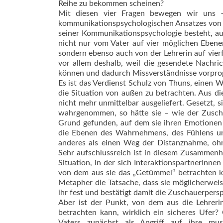
Reihe zu bekommen scheinen?
Mit diesen vier Fragen bewegen wir uns 
kommunikationspsychologischen Ansatzes von F
seiner Kommunikationspsychologie besteht, auf 
nicht nur vom Vater auf vier möglichen Ebene
sondern ebenso auch von der Lehrerin auf vierf
vor allem deshalb, weil die gesendete Nachri
können und dadurch Missverständnisse vorpro
Es ist das Verdienst Schulz von Thuns, einen W
die Situation von außen zu betrachten. Aus die
nicht mehr unmittelbar ausgeliefert. Gesetzt, s
wahrgenommen, so hätte sie – wie der Zusch
Grund gefunden, auf dem sie ihren Emotionen 
die Ebenen des Wahrnehmens, des Fühlens und
anderes als einen Weg der Distanznahme, ohne
Sehr aufschlussreich ist in diesem Zusammenha
Situation, in der sich InteraktionspartnerInnen
von dem aus sie das „Getümmel“ betrachten könn
Metapher die Tatsache, dass sie möglicherweise
ihr fest und bestätigt damit die Zuschauerpersp
Aber ist der Punkt, von dem aus die Lehreri
betrachten kann, wirklich ein sicheres Ufer?
Vaters zunächst als Angriff auf ihre mus