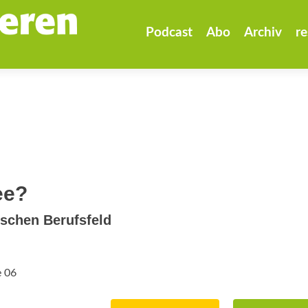
Zum
Inhalt
Podcast
Abo
Archiv
re
springen
ee?
ischen Berufsfeld
e 06