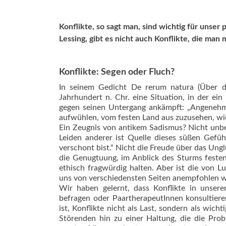
Konflikte, so sagt man, sind wichtig für unser
Lessing, gibt es nicht auch Konflikte, die man
Konflikte: Segen oder Fluch?
In seinem Gedicht De rerum natura (Über di
Jahrhundert n. Chr. eine Situation, in der e
gegen seinen Untergang ankämpft: „Angeneh
aufwühlen, vom festen Land aus zuzusehen, wie
Ein Zeugnis von antikem Sadismus? Nicht unbedi
Leiden anderer ist Quelle dieses süßen Gefüh
verschont bist.“ Nicht die Freude über das Ung
die Genugtuung, im Anblick des Sturms feste
ethisch fragwürdig halten. Aber ist die von Lu
uns von verschiedensten Seiten anempfohlen w
Wir haben gelernt, dass Konflikte in unse
befragen oder PaartherapeutInnen konsultiere
ist, Konflikte nicht als Last, sondern als wi
Störenden hin zu einer Haltung, die die Pr