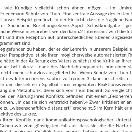
– wie Kundige vielleicht schon ahnen mögen – im Umkre
riedemann Schulz von Thun. Eine zentrale Aussage des ersten
unser Beispiel gemünzt, in der Einsicht, dass die fragliche Na
n – Sachebene, Beziehungsebene, Appell, Selbstkundgabe – ge
ache Weise interpretiert werden kann.2 Interessant wird die Si
cht und ihre Rezeption auf unterschiedlichen Ebenen angesiede
grammiert sind.
eg gefunden zu haben, der es der Lehrerin in unserem Beispiel e
ser Perspektive ist sie ihren möglicherweise automatisierten R
ie hätte in der Äußerung des Vaters zunächst eine Kritik an ihrer
auer bei Lukrez – dank des Nachrichtenquadrats nun einen si
nicht mehr schutzlos ausgeliefert ist. Wenn Schulz von Thun f
 des Interpretierens sauber zu trennen,3 dann beschreibt er
 den die Lehrerin Spielball ihrer eingeübten Reaktionsweise
ng die Metaphorik, derer sich von Thun bedient. So vergleicht
 bei der Klärung ihres Konflikts befinden, mit einem „Feldherren
en, „in das sie sich verstrickt haben“.4 Zwar kritisiert er an
 zu „wissenschaftlich-distanziert“ erscheint.5 Im Kern hält er 
ektive des Lukrez.
n ihren Konflikt dank kommunikationspsychologischer Unters
 Gehen wir vom günstigsten Fall aus, dass sie, die die Nachri
ikpädagogische Qualifikation gehört haben mag, im Zuge