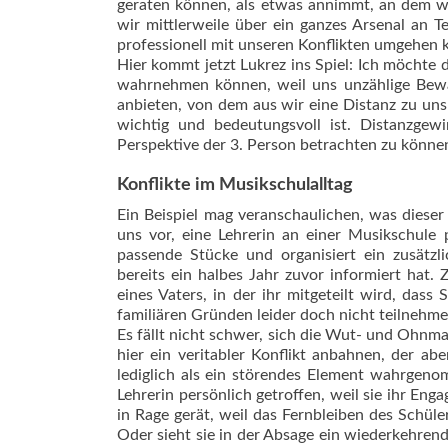
geraten können, als etwas annimmt, an dem w
wir mittlerweile über ein ganzes Arsenal an 
professionell mit unseren Konflikten umgehen 
Hier kommt jetzt Lukrez ins Spiel: Ich möch­te 
wahrnehmen können, weil uns unzählige Bewä
anbieten, von dem aus wir eine Distanz zu uns 
wichtig und bedeutungsvoll ist. Distanzgew
Perspektive der 3. Person betrachten zu könne
Konflikte im Musikschulalltag
Ein Beispiel mag veranschaulichen, was diese
uns vor, eine Lehrerin an einer Musikschule 
passende Stücke und organisiert ein zusätz
bereits ein halbes Jahr zuvor informiert hat
eines Vaters, in der ihr mitgeteilt wird, dass
familiären Gründen leider doch nicht teilnehm
Es fällt nicht schwer, sich die Wut- und Ohnm
hier ein veritabler Konflikt anbahnen, der a
lediglich als ein störendes Element wahrgen
Lehrerin persönlich getroffen, weil sie ihr Eng
in Rage gerät, weil das Fernbleiben des Schüle
Oder sieht sie in der Absage ein wiederkehrend