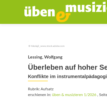
© hikolaj2_www.stock.adobe.com
Lessing, Wolfgang
Überleben auf hoher S
Konflikte im instrumentalpädagog
Rubrik: Aufsatz
erschienen in:
üben & musizieren 1/2026
, Seit