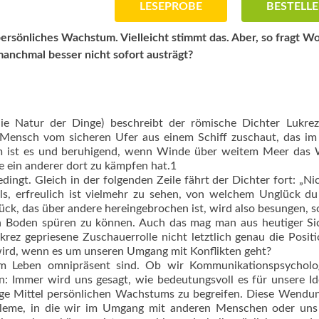
LESEPROBE
BESTELL
 persönliches Wachstum. Vielleicht stimmt das. Aber, so fragt W
 manchmal besser nicht sofort austrägt?
e Natur der Dinge) beschreibt der römische Dichter Lukrez
in Mensch vom sicheren Ufer aus einem Schiff zuschaut, das i
m ist es und beruhigend, wenn Winde über weitem Meer das 
 ein anderer dort zu kämpfen hat.1
ngt. Gleich in der folgenden Zeile fährt der Dichter fort: „Ni
ls, erfreulich ist vielmehr zu sehen, von welchem Unglück du
lück, das über andere hereingebrochen ist, wird also besungen, 
n Boden spüren zu können. Auch das mag man aus heutiger Si
krez gepriesene Zuschauerrolle nicht letztlich genau die Positi
ird, wenn es um unseren Umgang mit Konflikten geht?
rem Leben omnipräsent sind. Ob wir Kommunikationspsycholo
n: Immer wird uns gesagt, wie bedeutungsvoll es für unsere Id
chtige Mittel persönlichen Wachstums zu begreifen. Diese Wend
obleme, in die wir im Umgang mit anderen Menschen oder uns 