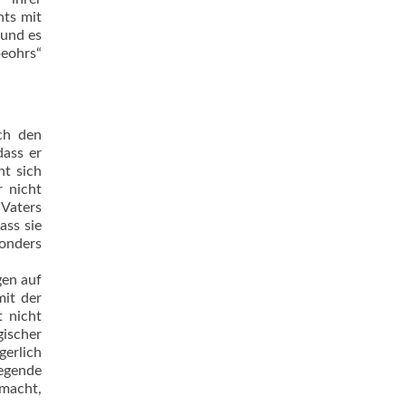
hts mit
 und es
eohrs“
rch den
dass er
ht sich
r nicht
 Vaters
ass sie
onders
gen auf
mit der
t nicht
gischer
gerlich
egende
macht,