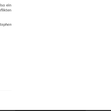
lso ein
flikten
Stephen