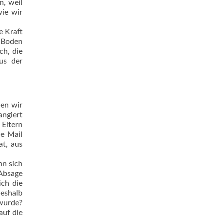
n, weil
wie wir
e Kraft
 Boden
ch, die
us der
len wir
angiert
Eltern
ie Mail
at, aus
nn sich
 Absage
ich die
deshalb
 wurde?
auf die