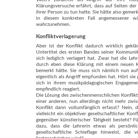
Klärungsversuche erfährt, dass auf Seiten der
ihrer Person zu tun hatte. Sie hätte also gemer
in diesem konkreten Fall angemessener wä
wahrzunehmen.
Konfliktverlagerung
Aber ist der Konflikt dadurch wirklich gekl
Untertitel des ersten Bandes seiner Kommunik
sich lediglich verlagert hat. Zwar hat die Leh
durch eben diese Klärung mit einem neuen Kon
bemerkt hätte. Sie muss sich nämlich nun auf
eigentlich als Angriff empfunden hat. Hört sie g
sich in ihrem musikpädagogischen Engagemen
empfindlich reagiert.
Die Lösung des zwischenmenschlichen Konflikts
einer anderen, nun allerdings nicht mehr zw
Konflikt dann vollumfänglich erfasst? Nein, 
vielleicht ein objektiver gesellschaftlicher Ko
gegenüber künstlerischer Tätigkeit besteht? F
dazu, dass die Lehrerin etwas als persönli
gesellschaftliche Schieflage hinweist, di