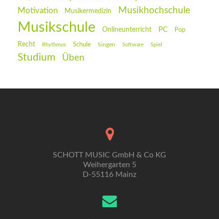
Musikhochschule
Motivation
Musikermedizin
Musikschule
PC
Onlineunterricht
Pop
Recht
Schule
Rhythmus
Singen
Software
Spiel
Studium
Üben
SCHOTT MUSIC GmbH & Co KG
Weihergarten 5
D-55116 Mainz