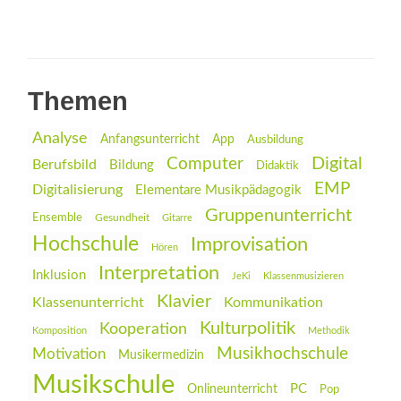
Themen
Analyse
Anfangsunterricht
App
Ausbildung
Digital
Computer
Berufsbild
Bildung
Didaktik
EMP
Digitalisierung
Elementare Musikpädagogik
Gruppenunterricht
Ensemble
Gesundheit
Gitarre
Hochschule
Improvisation
Hören
Interpretation
Inklusion
JeKi
Klassenmusizieren
Klavier
Klassenunterricht
Kommunikation
Kulturpolitik
Kooperation
Komposition
Methodik
Musikhochschule
Motivation
Musikermedizin
Musikschule
PC
Onlineunterricht
Pop