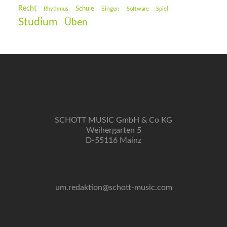
Recht
Schule
Rhythmus
Singen
Software
Spiel
Studium
Üben
SCHOTT MUSIC GmbH & Co KG
Weihergarten 5
D-55116 Mainz
um.redaktion@schott-music.com