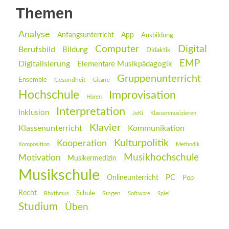
Themen
Analyse
Anfangsunterricht
App
Ausbildung
Digital
Computer
Berufsbild
Bildung
Didaktik
EMP
Digitalisierung
Elementare Musikpädagogik
Gruppenunterricht
Ensemble
Gesundheit
Gitarre
Hochschule
Improvisation
Hören
Interpretation
Inklusion
JeKi
Klassenmusizieren
Klavier
Klassenunterricht
Kommunikation
Kulturpolitik
Kooperation
Komposition
Methodik
Musikhochschule
Motivation
Musikermedizin
Musikschule
PC
Onlineunterricht
Pop
Recht
Schule
Rhythmus
Singen
Software
Spiel
Studium
Üben