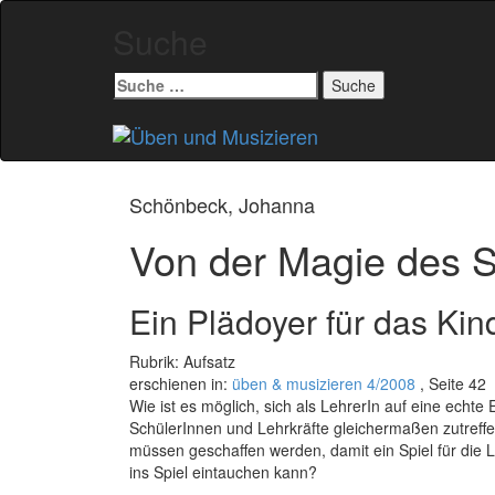
Suche
Suche
nach:
Zum
Inhalt
springen
Schönbeck, Johanna
Von der Magie des S
Ein Plädoyer für das Kin
Rubrik: Aufsatz
erschienen in:
üben & musizieren 4/2008
, Seite 42
Wie ist es möglich, sich als LehrerIn auf eine echt
SchülerInnen und Lehrkräfte gleichermaßen zutref
müssen geschaffen werden, damit ein Spiel für die Leh
ins Spiel eintauchen kann?