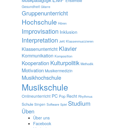
Musikpädagogik
Ensemble
Gesundheit
Gitarre
Gruppenunterricht
Hochschule
Hören
Improvisation
Inklusion
Interpretation
Klassenmusizieren
JeKi
Klavier
Klassenunterricht
Kommunikation
Komposition
Kulturpolitik
Kooperation
Methodik
Motivation
Musikermedizin
Musikhochschule
Musikschule
PC
Onlineunterricht
Recht
Pop
Rhythmus
Studium
Schule
Singen
Software
Spiel
Üben
Über uns
Facebook