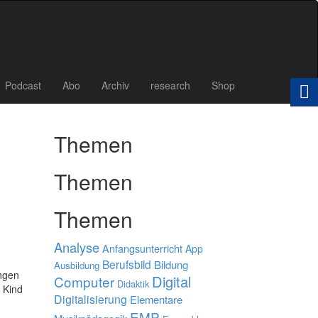
Podcast
Abo
Archiv
research
Shop
Themen
Themen
Themen
Analyse
Anfangsunterricht
App
Berufsbild
Bildung
Ausbildung
ngen
Digital
Computer
Didaktik
n Kind
Digitalisierung
Elementare
EMP