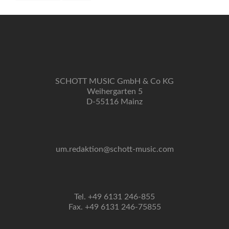
SCHOTT MUSIC GmbH & Co KG
Weihergarten 5
D-55116 Mainz
um.redaktion@schott-music.com
Tel. +49 6131 246-855
Fax. +49 6131 246-75855