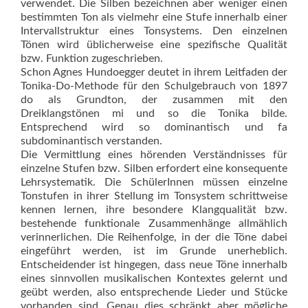
verwendet. Die Silben bezeichnen aber weniger einen
bestimmten Ton als vielmehr eine Stufe innerhalb einer
Intervallstruktur eines Tonsys­tems. Den einzelnen
Tönen wird üblicherweise eine spezifische Qualität
bzw. Funktion zugeschrieben.
Schon Agnes Hundoegger deutet in ihrem Leitfaden der
Tonika-Do-Methode für den Schulgebrauch von 1897
do als Grundton, der zusammen mit den
Dreiklangstönen mi und so die Tonika bilde.
Entsprechend wird so dominantisch und fa
subdominantisch verstanden.
Die Vermittlung eines hörenden Verständnisses für
einzelne Stufen bzw. Silben erfordert eine konsequente
Lehrsystematik. Die SchülerInnen müssen einzelne
Tonstufen in ihrer Stellung im Tonsystem schrittweise
kennen lernen, ihre besondere Klangqualität bzw.
bestehende funktionale Zusammenhänge allmählich
verinnerlichen. Die Reihenfolge, in der die Töne dabei
eingeführt werden, ist im Grunde unerheblich.
Entscheidender ist hingegen, dass neue Töne innerhalb
eines sinnvollen musikalischen Kontextes gelernt und
geübt werden, also entsprechende Lieder und Stücke
vorhanden sind. Genau dies schränkt aber mögliche