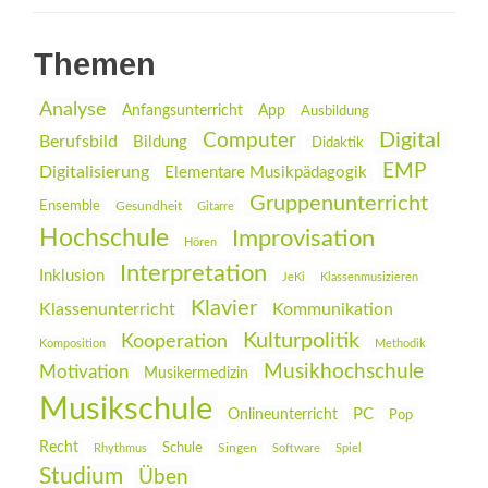
Themen
Analyse
Anfangsunterricht
App
Ausbildung
Digital
Computer
Berufsbild
Bildung
Didaktik
EMP
Digitalisierung
Elementare Musikpädagogik
Gruppenunterricht
Ensemble
Gesundheit
Gitarre
Hochschule
Improvisation
Hören
Interpretation
Inklusion
JeKi
Klassenmusizieren
Klavier
Klassenunterricht
Kommunikation
Kulturpolitik
Kooperation
Komposition
Methodik
Musikhochschule
Motivation
Musikermedizin
Musikschule
PC
Onlineunterricht
Pop
Recht
Schule
Rhythmus
Singen
Software
Spiel
Studium
Üben