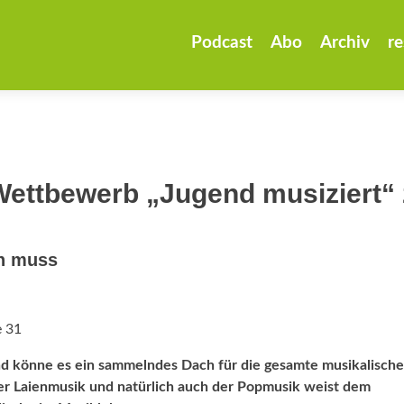
Zum
Inhalt
Podcast
Abo
Archiv
re
springen
ettbewerb „Jugend musiziert“ 
n muss
e 31
und könne es ein sammelndes Dach für die gesamte musikalische
der Laienmusik und natürlich auch der Popmusik weist dem