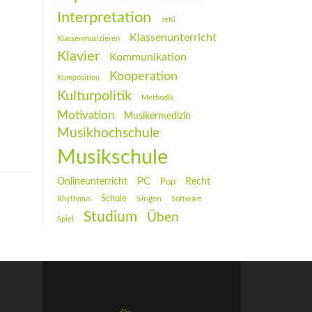
Interpretation
JeKi
Klassenunterricht
Klassenmusizieren
Klavier
Kommunikation
Kooperation
Komposition
Kulturpolitik
Methodik
Motivation
Musikermedizin
Musikhochschule
Musikschule
PC
Onlineunterricht
Recht
Pop
Schule
Rhythmus
Singen
Software
Studium
Üben
Spiel