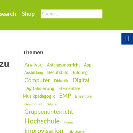
Suche
search
Shop
nach:
Themen
zu
Analyse
Anfangsunterricht
App
Berufsbild
Bildung
Ausbildung
Digital
Computer
Didaktik
Digitalisierung
Elementare
EMP
Musikpädagogik
Ensemble
Gesundheit
Gitarre
Gruppenunterricht
Hochschule
Hören
Improvisation
Inklusion