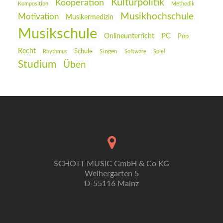
Kulturpolitik
Kooperation
Komposition
Methodik
Musikhochschule
Motivation
Musikermedizin
Musikschule
PC
Onlineunterricht
Pop
Recht
Schule
Rhythmus
Singen
Software
Spiel
Studium
Üben
SCHOTT MUSIC GmbH & Co KG
Weihergarten 5
D-55116 Mainz