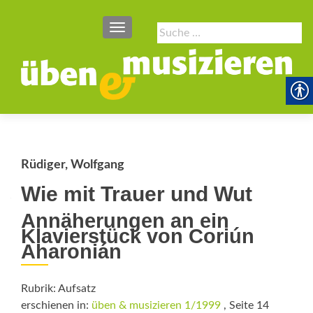
SCHALTE NAVIGATION
Suche
nach:
Rüdiger, Wolfgang
Wie mit Trauer und Wut
Annäherungen an ein
Klavierstück von Coriún
Aharonián
Rubrik: Aufsatz
erschienen in:
üben & musizieren 1/1999
, Seite 14