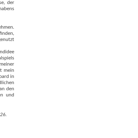
e, der
rhabens
nehmen.
finden,
enutzt
ndidee
spiels
 meiner
st mein
oard in
lichen
 an den
en und
126.