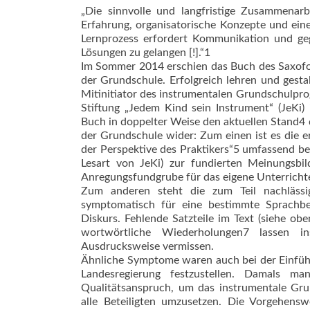
„Die sinnvolle und langfristige Zusammen­a
Erfahrung, organisatorische Konzepte und ein
Lernprozess erfordert Kommunikation und ge
Lösungen zu gelangen [!].“1
Im Sommer 2014 erschien das Buch des Saxofon
der Grundschule. Erfolgreich lehren und gesta
Mitinitiator des instrumentalen Grundschulp
Stiftung „Jedem Kind sein Instrument“ (JeKi)
Buch in doppelter Weise den aktuellen Stand4
der Grundschule wider: Zum einen ist es die er
der Perspektive des Praktikers“5 umfassend beh
Lesart von JeKi) zur fundierten Meinungsbi
Anregungsfundgrube für das eigene Unterricht
Zum anderen steht die zum Teil nachlässig
symptomatisch für eine bestimmte Sprachb
Diskurs. Fehlende Satzteile im Text (siehe o
wortwörtliche Wiederholungen7 lassen i
Ausdrucksweise vermissen.
Ähnliche Symptome waren auch bei der Einführ
Landesregierung festzustellen. Damals ma
Qualitätsanspruch, um das instrumentale Gru
alle Beteiligten umzusetzen. Die Vorgehens