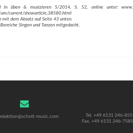
d in üben & musizieren 5/2014, S. 52, online unter: www.s
um/current/showarticle,38580.html
ch mit dem Absatz auf Seite 43 unten.
e Bereiche Singen und Tanzen mitgedacht.
Tel. +49 6131 246-855
edaktion@schott-music.com
Fax. +49 6131 246-758