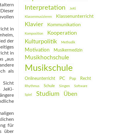
altern
Interpretation
JeKi
 Dieser
Klassenunterricht
vollen
Klassenmusizieren
Klavier
Kommunikation
icht in
Kooperation
Komposition
onheim,
ied der
Kulturpolitik
Methodik
eitiges
Motivation
Musikermedizin
icht in
Musikhochschule
as „aus
 andere
Musikschule
ch als
PC
Onlineunterricht
Recht
Pop
 Sicht
Schule
Rhythmus
Singen
Software
 JeKi-
Studium
Üben
längere
Spiel
dliche
maligen
lichen
ung für
s über