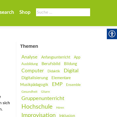
Suche
search
Shop
nach:
Themen
Analyse
Anfangsunterricht
App
Berufsbild
Bildung
Ausbildung
Digital
Computer
Didaktik
Digitalisierung
Elementare
EMP
Musikpädagogik
Ensemble
Gesundheit
Gitarre
e
Gruppenunterricht
n sich
Hochschule
Hören
n.
Improvisation
Inklusion