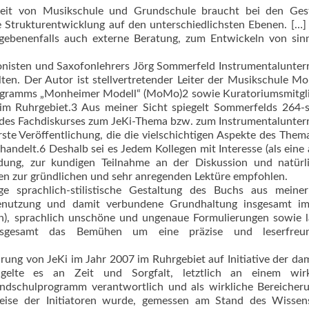
rbeit von Musikschule und Grundschule braucht bei den Gest
e Strukturentwicklung auf den unterschiedlichsten Ebenen. […]
gebenenfalls auch externe Beratung, zum Entwickeln von sinn
isten und Saxofonlehrers Jörg Sommerfeld Instrumentalunterr
lten. Der Autor ist stellvertretender Leiter der Musikschule M
rogramms „Monheimer Modell“ (MoMo)2 sowie Kuratoriumsmitgl
 im Ruhrgebiet.3 Aus meiner Sicht spiegelt Sommerfelds 264-s
 des Fachdiskurses zum JeKi-Thema bzw. zum Instrumentalunterr
ste Veröffentlichung, die die vielschichtigen Aspekte des Them
andelt.6 Deshalb sei es Jedem Kollegen mit Interesse (als eine
ldung, zur kundigen Teilnahme an der Diskussion und natürli
en zur gründlichen und sehr anregenden Lektüre empfohlen.
e sprachlich-stilistische Gestaltung des Buchs aus meiner
enutzung und damit verbundene Grundhaltung insgesamt im
ben), sprachlich unschöne und ungenaue Formulierungen sowie 
nsgesamt das Bemühen um eine präzise und leserfreun
ung von JeKi im Jahr 2007 im Ruhrgebiet auf Initiative der da
ngelte es an Zeit und Sorgfalt, letztlich an einem wirk
ndschulprogramm verantwortlich und als wirkliche Bereicher
weise der Initiatoren wurde, gemessen am Stand des Wissen