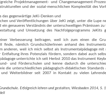
olgreiche Projektmanagement- und Changemanagement-Prozess
-strukturellen und der sozial-menschlichen Komplexität des Vo
ags das gegenwärtige JeKi-Denken und
ächen und Veröffentlichungen über JeKi zeigt, unter die Lupe 
 ein genaueres Verständnis der unterschwelligen Prämissen zu 
 Gestaltung und Umsetzung des Nachfolgeprogramms JeKits g
iner Verbesserung beitragen, weil ich zum einen die Gru
l finde, nämlich GrundschülerInnen anhand des Instrumental
m anderen, weil ich mich selbst als Instrumentalpädagoge mit
 Entfaltung ihres Potenzials fördern, sondern dabei auch selb
rpädagoge unterrichte ich seit Herbst 2010 das Instrument Keyb
und- und Förderschulen und kenne dadurch die unterschied
e die unterschiedlichen pädagogisch-didaktischen Stan­dards
 und Weiterbildner seit 2007 in Kontakt zu vielen Lehrend
Grundschule. Erfolgreich lehren und gestalten, Wiesbaden 2014, S. 
ell