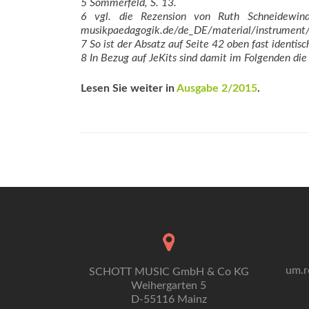
5 Sommerfeld, S. 13.
6 vgl. die Rezension von Ruth Schneidewin
musikpaedagogik.de/de_DE/material/instrument/
7 So ist der Absatz auf Seite 42 oben fast identis
8 In Bezug auf JeKits sind damit im Folgenden di
Lesen Sie weiter in
Ausgabe 2/2015
.
um.r
SCHOTT MUSIC GmbH & Co KG
Weihergarten 5
D-55116 Mainz