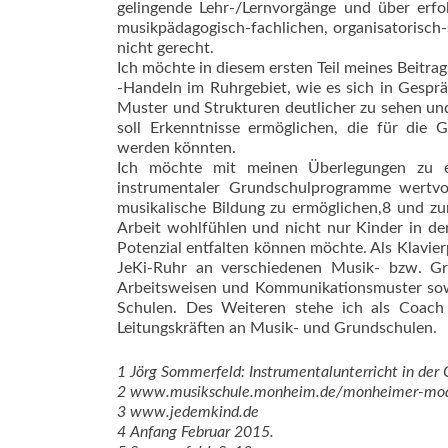
gelingende Lehr-/Lernvorgänge und über erf
musikpädagogisch-fachlichen, organisatorisch
nicht gerecht.
Ich möchte in diesem ersten Teil meines Beitr
-Handeln im Ruhrgebiet, wie es sich in Gespr
Muster und Strukturen deutlicher zu sehen und
soll Erkenntnisse ermöglichen, die für die
werden könnten.
Ich möchte mit meinen Überlegungen zu ­e
instrumentaler Grundschulprogramme wertvol
musikalische Bildung zu ermöglichen,8 und zu
Arbeit wohlfühlen und nicht nur Kinder in der
Potenzial entfalten können möchte. Als Klavie
JeKi-Ruhr an verschiedenen Musik- bzw. Gr
Arbeitsweisen und Kommunikationsmuster sowi
Schulen. Des Weiteren stehe ich als Coach
Leitungskräften an Musik- und Grundschulen.
1 Jörg Sommerfeld: Instrumentalunterricht in der 
2 www.musikschule.monheim.de/monheimer-mod
3 www.jedemkind.de
4 Anfang Februar 2015.