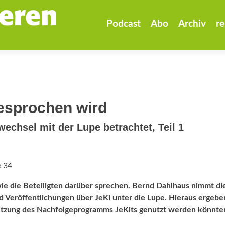
Zum
Inhalt
Podcast
Abo
Archiv
re
springen
gesprochen wird
echsel mit der Lupe betrachtet, Teil 1
e 34
 wie die Beteiligten darüber sprechen. Bernd Dahlhaus nimmt di
 Veröffentlichungen über JeKi unter die Lupe. Hieraus ergebe
etzung des Nachfolge­pro­gramms JeKits genutzt werden könnte