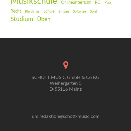
Musikschule
PC
Onlineunterricht
Pop
Recht
Schule
Rhythmus
Singen
Software
Spiel
Studium
Üben
SCHOTT MUSIC GmbH & Co KG
Weihergarten 5
D-55116 Mainz
um.redaktion@schott-music.com