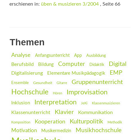
erschienen in:
üben & musizieren 3/2004
, Seite 66
Themen
Analyse
Anfangsunterricht
App
Ausbildung
Digital
Computer
Berufsbild
Bildung
Didaktik
EMP
Digitalisierung
Elementare Musikpädagogik
Gruppenunterricht
Ensemble
Gesundheit
Gitarre
Hochschule
Improvisation
Hören
Interpretation
Inklusion
JeKi
Klassenmusizieren
Klavier
Klassenunterricht
Kommunikation
Kulturpolitik
Kooperation
Komposition
Methodik
Musikhochschule
Motivation
Musikermedizin