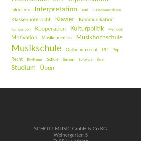
Hören
Interpretation
Inklusion
JeKi
Klassenmusizieren
Klavier
Klassenunterricht
Kommunikation
Kulturpolitik
Kooperation
Komposition
Methodik
Musikhochschule
Motivation
Musikermedizin
Musikschule
PC
Onlineunterricht
Pop
Recht
Schule
Rhythmus
Singen
Software
Spiel
Studium
Üben
SCHOTT MUSIC GmbH & Co KG
Weihergarten 5