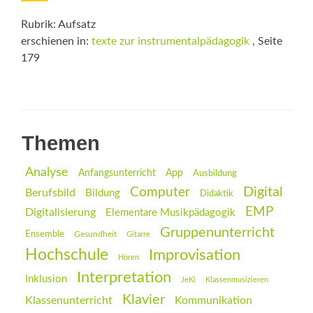
Rubrik: Aufsatz
erschienen in:
texte zur instrumentalpädagogik
, Seite
179
Themen
Analyse
Anfangsunterricht
App
Ausbildung
Digital
Computer
Berufsbild
Bildung
Didaktik
EMP
Digitalisierung
Elementare Musikpädagogik
Gruppenunterricht
Ensemble
Gesundheit
Gitarre
Hochschule
Improvisation
Hören
Interpretation
Inklusion
JeKi
Klassenmusizieren
Klavier
Klassenunterricht
Kommunikation