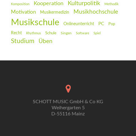
Kulturpolitik
Kooperation
Komposition
Methodik
Musikhochschule
Motivation
Musikermedizin
Musikschule
PC
Onlineunterricht
Pop
Recht
Schule
Rhythmus
Singen
Software
Spiel
Studium
Üben
SCHOTT MUSIC GmbH & Co KG
Weihergarten 5
D-55116 Mainz