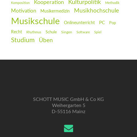
Kulturpolitik
Kooperation
Komposition
Methodik
Musikhochschule
Motivation
Musikermedizin
Musikschule
PC
Onlineunterricht
Pop
Recht
Schule
Rhythmus
Singen
Software
Spiel
Studium
Üben
SCHOTT MUSIC GmbH & Co KG
Weihergarten 5
D-55116 Mainz