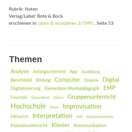
Rubrik: Noten
Verlag/Label: Bote & Bock
erschienen in:
üben & musizieren 3/1995
, Seite 53
Themen
Analyse
Anfangsunterricht
App
Ausbildung
Digital
Computer
Berufsbild
Bildung
Didaktik
EMP
Digitalisierung
Elementare Musikpädagogik
Gruppenunterricht
Ensemble
Gesundheit
Gitarre
Hochschule
Improvisation
Hören
Interpretation
Inklusion
JeKi
Klassenmusizieren
Klavier
Klassenunterricht
Kommunikation