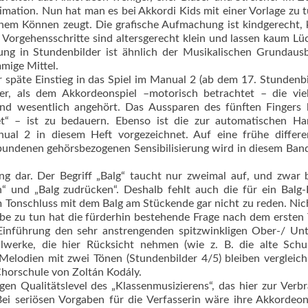
imation. Nun hat man es bei Akkordi Kids mit einer Vorlage zu t
em Können zeugt. Die grafische Aufmachung ist kindgerecht,
e Vorgehensschritte sind altersgerecht klein und lassen kaum Lü
ung in Stundenbilder ist ähnlich der Musikalischen Grundaus
mige Mittel.
 späte Einstieg in das Spiel im Manual 2 (ab dem 17. Stundenb
r, als dem Akkordeonspiel –motorisch betrachtet – die viel
nd wesentlich angehört. Das Aussparen des fünften Fingers 
et“ – ist zu bedauern. Ebenso ist die zur automatischen Ha
ual 2 in diesem Heft vorgezeichnet. Auf eine frühe differen
bundenen gehörsbezogenen Sensibilisierung wird in diesem Ba
ng dar. Der Begriff „Balg“ taucht nur zweimal auf, und zwar 
“ und „Balg zudrücken“. Deshalb fehlt auch die für ein Balg-
 Tonschluss mit dem Balg am Stückende gar nicht zu reden. Nic
be zu tun hat die fürderhin bestehende Frage nach dem ersten
Einführung den sehr anstrengenden spitzwinkligen Ober-/ Un
werke, die hier Rücksicht nehmen (wie z. B. die alte Schu
 Melodien mit zwei Tönen (Stundenbilder 4/5) bleiben vergleic
Chorschule von Zoltán Kodály.
gen Qualitätslevel des „Klassenmusizierens“, das hier zur Ver
Bei seriösen Vorgaben für die Verfasserin wäre ihre Akkordeo