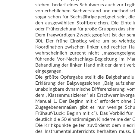
stehen, bedarf eines Schulwerks auch zur Legit
von erheblichem Sachverstand und methodisch
sogar schon für Sechsjährige geeignet sein, di
den ausgewählten Stoffbereichen. Die Einteil
oder Früherziehung für große Gruppen das stim
Dem fragwürdigen Zweck geopfert ist der sehr
30). Der frühe Einstieg wäre um so wichtige
Koordination zwischen linker und rechter Ha
wahrscheinlich zurecht nicht „massengeeign
führende Vor-Nachschlags-Begleitung im Man
Behandlung der linken Hand mit der damit ver
eingegangen.
Die größte Opfergabe stellt die Balgbehandlu
Erklärung der Balgwegzeichen „Balg aufziehen
unabdingbare dynamische Differenzierung, vom
dem „Klassenmusizieren“ als Erschwernisvorga
Manual 1. Der Beginn mit c’ erfordert ohne 
Zugegebenermaßen gibt es nur wenige Schul
Frühauf/Luck: Beginn mit c”). Das Vorbild für
deutlich die 50 einstimmigen Kinderreime der 
Die Kritikpunkte gelten zuvörderst dem niedri
des Instrumentalunterrichts herhalten muss. 