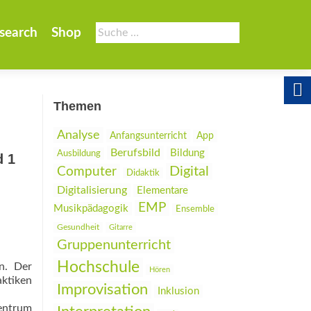
Suche
search
Shop
nach:
Themen
Analyse
Anfangsunterricht
App
Berufsbild
Bildung
Ausbildung
d 1
Digital
Computer
Didaktik
Digitalisierung
Elementare
EMP
Musikpädagogik
Ensemble
Gesundheit
Gitarre
Gruppenunterricht
Hochschule
n. Der
Hören
aktiken
Improvisation
Inklusion
Zentrum