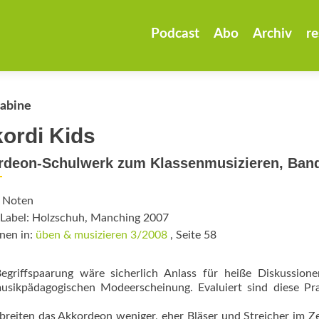
Zum
Inhalt
Podcast
Abo
Archiv
re
springen
Sabine
ordi Kids
rdeon-Schulwerk zum Klassenmusizieren, Ban
: Noten
/Label: Holzschuh, Manching 2007
nen in:
üben & musizieren 3/2008
, Seite 58
egriffspaarung wäre sicherlich Anlass für heiße Diskussione
usikpädagogischen Modeerscheinung. Evaluiert sind diese Pr
breiten das Akkordeon weniger, eher Bläser und Streicher im 