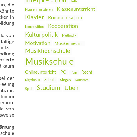
Interpretation
JeKi
un, die
Klassenunterricht
Klassenmusizieren
 könnte
Klavier
cken in
Kommunikation
bildung
Kooperation
Komposition
Kulturpolitik
ild von
Methodik
fältige
Motivation
Musikermedizin
links –
Musikhochschule
ndlung
Musikschule
zierte
nd kaum
PC
Onlineunterricht
Recht
Pop
bei der
Schule
Rhythmus
Singen
Software
Feeling
Studium
Üben
Spiel
hts mit
 Ton im
terarm.
le von
hsweise
brämung
nschule