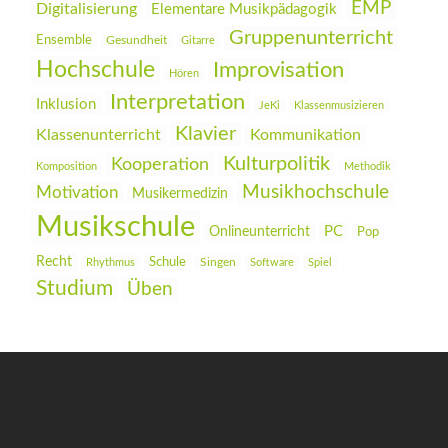
EMP
Digitalisierung
Elementare Musikpädagogik
Gruppenunterricht
Ensemble
Gesundheit
Gitarre
Hochschule
Improvisation
Hören
Interpretation
Inklusion
JeKi
Klassenmusizieren
Klavier
Klassenunterricht
Kommunikation
Kulturpolitik
Kooperation
Komposition
Methodik
Musikhochschule
Motivation
Musikermedizin
Musikschule
PC
Onlineunterricht
Pop
Recht
Schule
Rhythmus
Singen
Software
Spiel
Studium
Üben