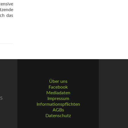
tensive
etzende
uch das
Über uns
Facebook
Mediadaten
55
Impressum
Informationspflichten
AGBs
Datenschutz