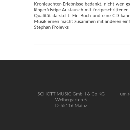
Kronleuchter-Erlebnisse bedankt, nicht wenigst
längerfristige Austausch mit fortgeschrittene
Qualität darstellt. Ein Buch und eine CD kann
Musiklernen macht zusammen mit anderen ein
Stephan Froleyks
SCHOTT MUSIC GmbH & Co KG
um.r
Weihergarten 5
D-55116 Mainz