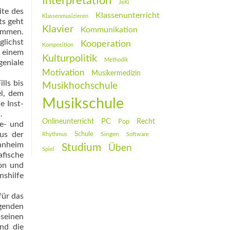
Interpretation
JeKi
ite des
Klassenunterricht
Klassenmusizieren
ts geht
Klavier
Kommunikation
kommen.
glichst
Kooperation
Komposition
t einem
Kulturpolitik
Methodik
geniale
Motivation
Musikermedizin
lls bis
Musikhochschule
el, dem
Musikschule
e Inst­
.
PC
Onlineunterricht
Recht
Pop
ve- und
us der
Schule
Rhythmus
Singen
Software
annheim
Studium
Üben
Spiel
afische
ion und
shilfe
für das
egenden
 seinen
und die