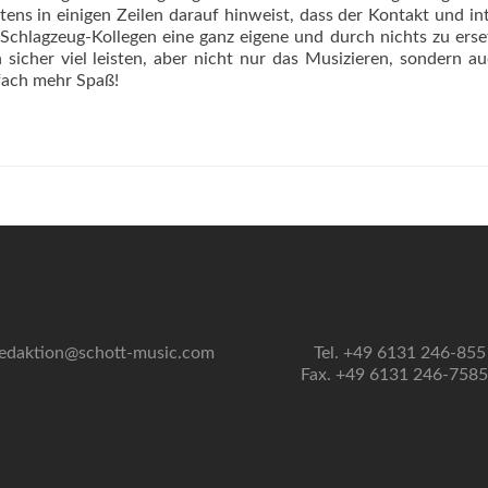
ens in einigen Zeilen darauf hinweist, dass der Kontakt und in
n Schlagzeug-Kollegen eine ganz eigene und durch nichts zu ers
 sicher viel leisten, aber nicht nur das Musizieren, sondern a
fach mehr Spaß!
edaktion@schott-music.com
Tel. +49 6131 246-855
Fax. +49 6131 246-758