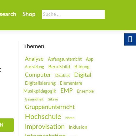
Suche
search
Shop
nach:
Themen
Analyse
Anfangsunterricht
App
Berufsbild
Bildung
Ausbildung
t
Digital
Computer
Didaktik
Digitalisierung
Elementare
EMP
Musikpädagogik
Ensemble
Gesundheit
Gitarre
Gruppenunterricht
Hochschule
Hören
EN
Improvisation
Inklusion