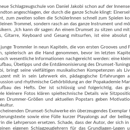
 neue Schlagzeugschule von Daniel Jakobi schon auf der Innense
dton angeschlagen, der durch die ganze Schule klingt: Einersei
t, zum zweiten sollen die SchülerInnen schnell zum Spielen 
 kleinen Trommel, sondern rasch an das ganze Instrument und mö
ikern. „Ich kann dir sagen: An einem Drumset zu sitzen und mi
 Gitarre, Key­board und Gesang mitsurfen, ist eine absolut 
junge Trommler in neun Kapiteln, die von ersten Grooves und Fi
en, spielerisch an die Hand genommen, bevor im letzten Kapit
ch wesentliche Informationen nachgereicht werden: eine klein
fbau, Übe­tipps und die Entdämonisierung des Drumset-Tunings
i, bringt seine vielfältigen musikalischen Kompetenzen als Li
ent mit in sein Lehrwerk ein, pädagogische Erfahrungen a
ercussion und rhythmische Gehörbildung an der Popakademie M
fbau des Hefts. Der ist schlüssig und folgerichtig, das gr
e kleinere Fotos klären spieltechnische Details wie Sitzposit
ten Drummer-Größen und aktuellen Popstars geben Motivation
kultur.
 erscheinenden Drumset-Schulwerke ein überzeugendes Exemplar 
terungstexte sowie eine Fülle kurzer Playalongs auf der beili
n die Lehrperson ersetzen. Schade, dass der Autor, der sich in
seinen eigenen Schlagzeuglehrern für das Grund­lagen-Legen 