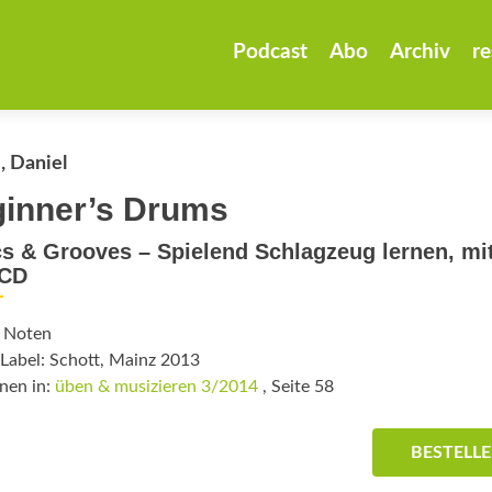
Zum
Inhalt
Podcast
Abo
Archiv
re
springen
, Daniel
inner’s Drums
s & Grooves – Spielend Schlagzeug lernen, mi
CD
: Noten
Label: Schott, Mainz 2013
nen in:
üben & musizieren 3/2014
, Seite 58
BESTELL