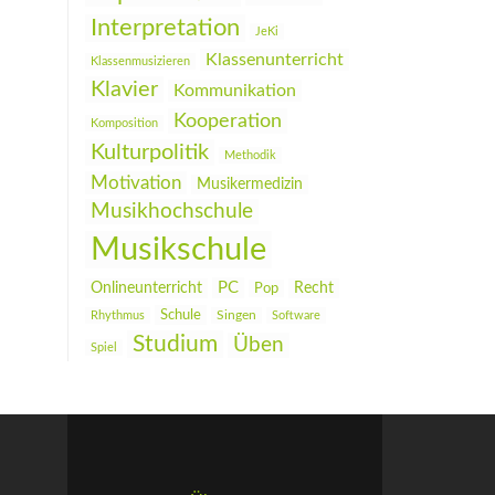
Interpretation
JeKi
Klassenunterricht
Klassenmusizieren
Klavier
Kommunikation
Kooperation
Komposition
Kulturpolitik
Methodik
Motivation
Musikermedizin
Musikhochschule
Musikschule
PC
Onlineunterricht
Recht
Pop
Schule
Rhythmus
Singen
Software
Studium
Üben
Spiel