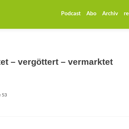
Zum
Inhalt
Podcast
Abo
Archiv
re
springen
et – vergöttert – vermarktet
e 53