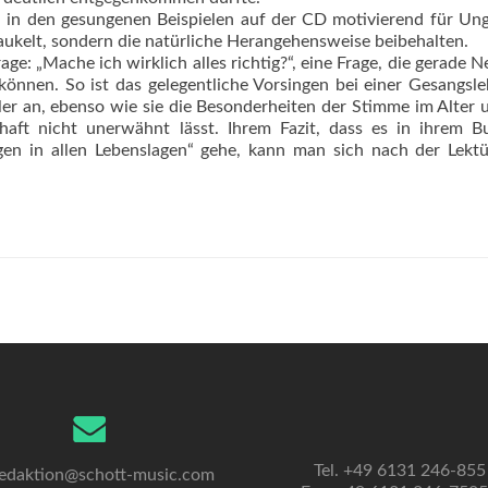
ch in den gesungenen Beispielen auf der CD motivierend für Un
gaukelt, sondern die natürliche Herangehensweise beibehalten.
rage: „Mache ich wirklich alles richtig?“, eine Frage, die gerade N
nen. So ist das gelegentliche Vorsingen bei einer Gesangsle
ler an, ebenso wie sie die Besonderheiten der Stimme im Alter 
aft nicht unerwähnt lässt. Ihrem Fazit, dass es in ihrem B
 in allen Lebenslagen“ gehe, kann man sich nach der Lektü
Tel. +49 6131 246-855
edaktion@schott-music.com