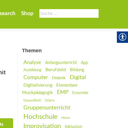
Suche
search
Shop
nach:
Themen
Analyse
Anfangsunterricht
App
Berufsbild
Bildung
Ausbildung
it
Digital
Computer
Didaktik
Digitalisierung
Elementare
EMP
Musikpädagogik
Ensemble
Gesundheit
Gitarre
Gruppenunterricht
Hochschule
Hören
EN
Improvisation
Inklusion