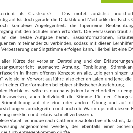
terricht als Crashkurs? – Das mutet zunächst unorthod
rdig an! Ist doch gerade die Didaktik und Methodik des Fachs
och komplexe Angelegenheit, die lupenreine Beobachtung
mgang mit den SchülerInnen erfordert. Die Verfasserin traut s
 an die heikle Aufgabe heran, Basisinformationen, Erläute
quenzen miteinander zu verbinden, sodass mit diesen Lernhilfe
 Verbesserung der Singstimme erfolgen kann. Hierbei ist eine 
ler Kürze der verbalen Darstellung und der Erläuterungen
esangsunterricht ausmacht: Atmung, Tonbildung, Stimmkla
rfasserin in ihrem offenen Konzept an alle, „die gern singen 
 wie sie im Vorwort ausführt; also eher an Laien und jene, die
 in einer Chorformation beliebiger stilistischer Ausrichtung.
len Büchleins, wäre es durchaus jedem Laienchorleiter zu emp
 hinzuweisen, auch individuell die Stimme für den Chorges
n Stimmbildung auf die eine oder andere Übung und auf di
orstellun­gen zurückgreifen und auch die Warm-ups mit diesem 
lang merklich und relativ schnell verbessern.
lete Vocal Technique nach Catherine Sadolin beeinflusst ist, da
erweisung angenommen wer­den, der ebenfalls einer Sicherhe
, deutlich entgegenkommen dürfte.