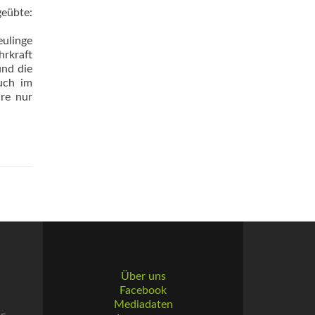
geübte:
eulinge
hrkraft
und die
uch im
re nur
Über uns
Facebook
Mediadaten