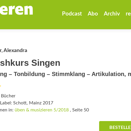
Zum
Inhalt
Podcast
Abo
Archiv
re
springen
r, Alexandra
shkurs Singen
g – Tonbildung – Stimmklang – Artikulation, m
: Bücher
Label: Schott, Mainz 2017
nen in:
üben & musizieren 5/2018
, Seite 50
BESTELL