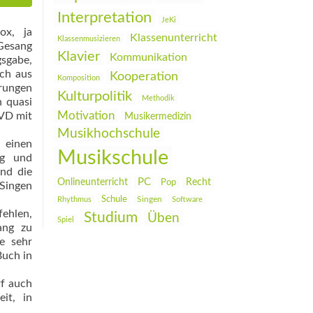
Interpretation
JeKi
ox, ja
Klassenunterricht
Klassenmusizieren
 Gesang
Klavier
Kommunikation
sgabe,
ich aus
Kooperation
Komposition
rungen
Kulturpolitik
Methodik
n quasi
Motivation
DVD mit
Musikermedizin
Musikhochschule
 einen
Musikschule
ng und
und die
PC
Onlineunterricht
Recht
Pop
 Singen
Schule
Rhythmus
Singen
Software
fehlen,
Studium
Üben
Spiel
ang zu
e sehr
Buch in
rf auch
it, in