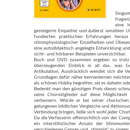
Singun
fragwü
eine h
gesteigerte Empathie und äußerst sensib­len U
fundierten praktischen Erfahrungen heraus
stimmphysio­logischer Einzelheiten und Übe­se
eine autodidaktisch angelegte Entwicklung und
sicht- und hörbaren Beispielen unverzichtbar.
Buch und DVD zusammen ergeben so trotz al
überzeugenden Einblick in all das, was G
Artikulation. Ausdrücklich wendet sich die Ve
Grundlagen dafür näher kennenlernen möchten“,
als schönes Hobby begreifen, sei es daheim oder
Bedenkt man den günstigen Preis dieses schma
seine Chormitglieder auf diese Möglichkeit
verbessern. Würde er bei seiner chorische
gelungenen bildlichen Vergleiche und Aktionsv
Verbindung bringen, ließe sich wohl jeder Chork
Da die Verfasserin offensichtlich von der Comp
ein interstilistischer Ansatz der Stimmunt
verschiedenen Genres und „stimmig“ zu singen