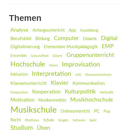
Themen
Analyse
Anfangsunterricht
App
Ausbildung
Digital
Computer
Berufsbild
Bildung
Didaktik
EMP
Digitalisierung
Elementare Musikpädagogik
Gruppenunterricht
Ensemble
Gesundheit
Gitarre
Hochschule
Improvisation
Hören
Interpretation
Inklusion
JeKi
Klassenmusizieren
Klavier
Klassenunterricht
Kommunikation
Kulturpolitik
Kooperation
Komposition
Methodik
Musikhochschule
Motivation
Musikermedizin
Musikschule
PC
Onlineunterricht
Pop
Recht
Schule
Rhythmus
Singen
Software
Spiel
Studium
Üben