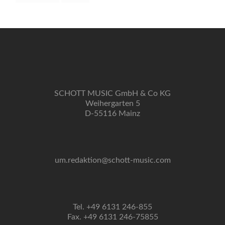
SCHOTT MUSIC GmbH & Co KG
Weihergarten 5
D-55116 Mainz
um.redaktion@schott-music.com
Tel. +49 6131 246-855
Fax. +49 6131 246-75855