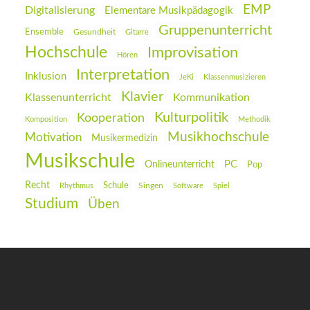
EMP
Digitalisierung
Elementare Musikpädagogik
Gruppenunterricht
Ensemble
Gesundheit
Gitarre
Hochschule
Improvisation
Hören
Interpretation
Inklusion
JeKi
Klassenmusizieren
Klavier
Klassenunterricht
Kommunikation
Kulturpolitik
Kooperation
Komposition
Methodik
Musikhochschule
Motivation
Musikermedizin
Musikschule
PC
Onlineunterricht
Pop
Recht
Schule
Rhythmus
Singen
Software
Spiel
Studium
Üben