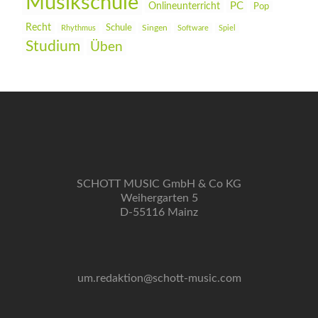
Musikschule
PC
Onlineunterricht
Pop
Recht
Schule
Rhythmus
Singen
Software
Spiel
Studium
Üben
SCHOTT MUSIC GmbH & Co KG
Weihergarten 5
D-55116 Mainz
um.redaktion@schott-music.com