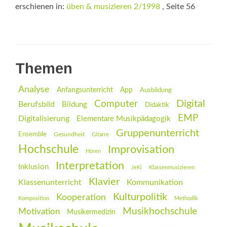
erschienen in:
üben & musizieren 2/1998
, Seite 56
Themen
Analyse
Anfangsunterricht
App
Ausbildung
Digital
Computer
Berufsbild
Bildung
Didaktik
EMP
Digitalisierung
Elementare Musikpädagogik
Gruppenunterricht
Ensemble
Gesundheit
Gitarre
Hochschule
Improvisation
Hören
Interpretation
Inklusion
JeKi
Klassenmusizieren
Klavier
Klassenunterricht
Kommunikation
Kulturpolitik
Kooperation
Komposition
Methodik
Musikhochschule
Motivation
Musikermedizin