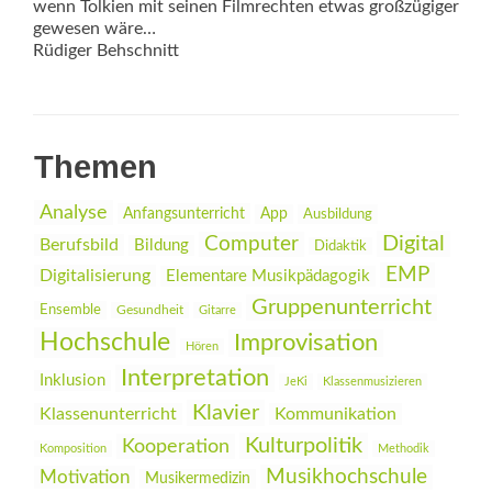
wenn Tolkien mit seinen Filmrechten etwas großzügiger
gewesen wäre…
Rüdiger Behschnitt
Themen
Analyse
Anfangsunterricht
App
Ausbildung
Digital
Computer
Berufsbild
Bildung
Didaktik
EMP
Digitalisierung
Elementare Musikpädagogik
Gruppenunterricht
Ensemble
Gesundheit
Gitarre
Hochschule
Improvisation
Hören
Interpretation
Inklusion
JeKi
Klassenmusizieren
Klavier
Klassenunterricht
Kommunikation
Kulturpolitik
Kooperation
Komposition
Methodik
Musikhochschule
Motivation
Musikermedizin