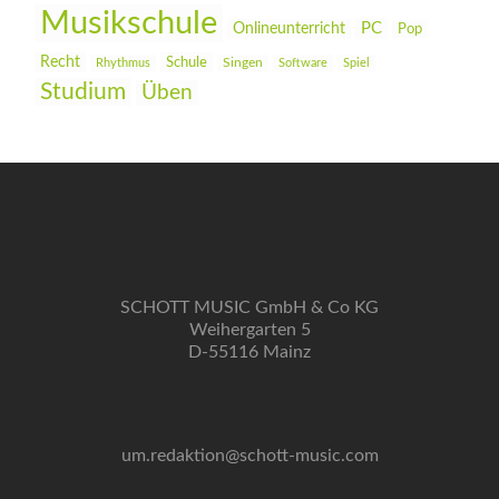
Musikschule
PC
Onlineunterricht
Pop
Recht
Schule
Rhythmus
Singen
Software
Spiel
Studium
Üben
SCHOTT MUSIC GmbH & Co KG
Weihergarten 5
D-55116 Mainz
um.redaktion@schott-music.com