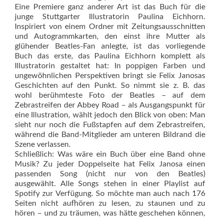
Eine Premiere ganz anderer Art ist das Buch für die
junge Stuttgarter Illustratorin Paulina Eichhorn.
Inspiriert von einem Ordner mit Zeitungsausschnitten
und Autogrammkarten, den einst ihre Mutter als
glühender Beatles-Fan anlegte, ist das vorliegende
Buch das erste, das Paulina Eichhorn komplett als
Illustratorin gestaltet hat: In poppigen Farben und
ungewöhnlichen Perspek­tiven bringt sie Felix Janosas
Geschichten auf den Punkt. So nimmt sie z. B. das
wohl berühmteste Foto der Beatles – auf dem
Zebrastreifen der Abbey Road – als Ausgangspunkt für
eine Illustration, wählt jedoch den Blick von oben: Man
sieht nur noch die Fußstapfen auf dem ­Zebrastreifen,
während die Band-Mitglieder am unteren Bildrand die
Szene verlassen.
Schließlich: Was wäre ein Buch über eine Band ohne
Musik? Zu jeder Doppelseite hat Felix Janosa einen
passenden Song (nicht nur von den Beatles)
ausgewählt. Alle Songs stehen in einer Playlist auf
Spotify zur Verfügung. So möchte man auch nach 176
Seiten nicht aufhören zu lesen, zu staunen und zu
hören – und zu träumen, was hätte geschehen können,