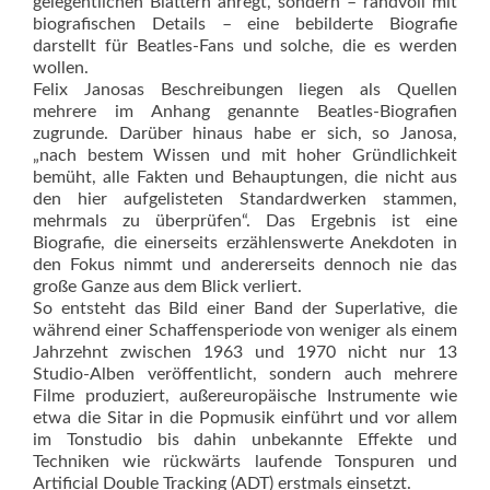
gelegentlichen Blättern anregt, sondern – randvoll mit
biografischen Details – eine bebilderte Biografie
darstellt für Beatles-Fans und solche, die es werden
wollen.
Felix Janosas Beschreibungen liegen als Quellen
mehrere im Anhang genannte Beatles-Biografien
zugrunde. Darüber hinaus habe er sich, so Janosa,
„nach bestem Wissen und mit hoher Gründlichkeit
bemüht, alle Fakten und Behauptungen, die nicht aus
den hier aufgelisteten Standardwerken stammen,
mehrmals zu überprüfen“. Das Ergebnis ist eine
Biografie, die einerseits erzählenswerte Anekdoten in
den Fokus nimmt und andererseits dennoch nie das
große Ganze aus dem Blick verliert.
So entsteht das Bild einer Band der Superlative, die
während einer Schaffensperiode von weniger als einem
Jahrzehnt zwischen 1963 und 1970 nicht nur 13
Studio-Alben veröffentlicht, sondern auch mehrere
Filme produziert, außereuropäische Instrumente wie
etwa die Sitar in die Pop­musik einführt und vor allem
im Tonstudio bis dahin unbekannte Effekte und
Techniken wie rückwärts laufende Tonspuren und
Artificial Double Tracking (ADT) erstmals einsetzt.