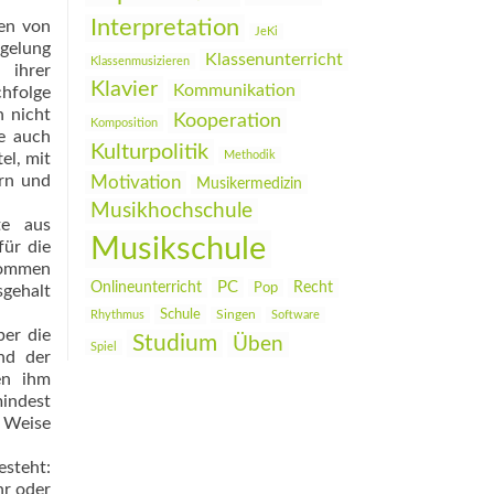
Interpretation
ten von
JeKi
egelung
Klassenunterricht
Klassenmusizieren
 ihrer
Klavier
Kommunikation
chfolge
n nicht
Kooperation
Komposition
e auch
Kulturpolitik
Methodik
el, mit
ern und
Motivation
Musikermedizin
Musikhochschule
te aus
Musikschule
für die
kommen
PC
Onlineunterricht
Recht
Pop
gehalt
Schule
Rhythmus
Singen
Software
ber die
Studium
Üben
Spiel
nd der
en ihm
mindest
 Weise
esteht:
hr oder