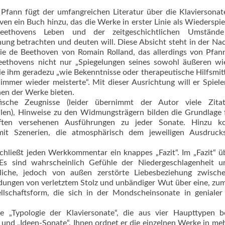
 Pfann fügt der umfangreichen Literatur über die Klaviersona
en ein Buch hinzu, das die Werke in erster Linie als Wiederspi
eethovens Leben und der zeitgeschichtlichen Umstände
ung betrachten und deuten will. Diese Absicht steht in der Na
Vie de Beethoven von Romain Rolland, das allerdings von Pfan
eethovens nicht nur „Spiegelungen seines sowohl äußeren wi
sie ihm geradezu „wie Bekenntnisse oder therapeutische Hilfsmitt
immer wieder meisterte“. Mit dieser Ausrichtung will er Spiel
hen der Werke bieten.
fische Zeugnisse (leider übernimmt der Autor viele Zita
len), Hinweise zu den Widmungsträgern bilden die Grundlage 
hriften versehenen Ausführungen zu jeder Sonate. Hinzu 
t Szenerien, die atmosphärisch dem jeweiligen Ausdrucks
hließt jeden Werkkommentar ein knappes „Fazit“. Im „Fazit“ ü
„Es sind wahrscheinlich Gefühle der Niedergeschlagenheit u
mliche, jedoch von außen zerstörte Liebesbeziehung zwisch
ndungen von verletztem Stolz und unbändiger Wut über eine, zu
llschaftsform, die sich in der Mondscheinsonate in genialer
e „Typologie der Klaviersonate“, die aus vier Haupttypen b
“ und „Ideen-Sonate“. Ihnen ordnet er die einzelnen Werke in me