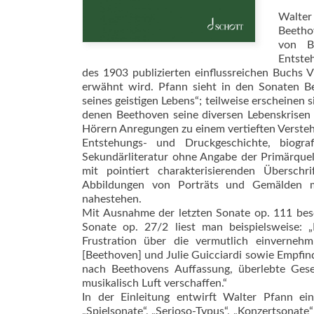
Walter
Beethov
von B
Entsteh
des 1903 publizierten einflussreichen Buchs 
erwähnt wird. Pfann sieht in den Sonaten B
seines geistigen Lebens“; teilweise erscheinen 
denen Beethoven seine diversen Lebenskrisen 
Hörern Anregungen zu einem vertieften Verste
Entstehungs- und Druckgeschichte, biogra
Sekundärliteratur ohne Angabe der Primärquel
mit pointiert charakterisierenden Übersc
Abbildungen von Porträts und Gemälden mi
nahestehen.
Mit Ausnahme der letzten Sonate op. 111 besc
Sonate op. 27/2 liest man beispielsweise: 
Frustration über die vermutlich einverneh
[Beethoven] und Julie Guicciardi sowie Empfi
nach Beethovens Auffassung, überlebte Gese
musikalisch Luft verschaffen.“
In der Einleitung entwirft Walter Pfann ein
„Spielsonate“, „Serioso-Typus“, „Konzertsonate