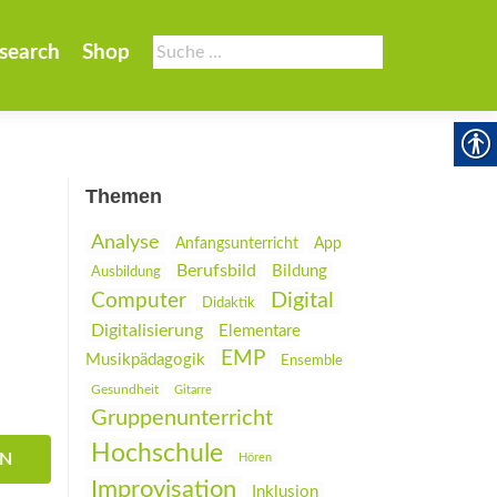
Suche
search
Shop
nach:
Themen
Analyse
Anfangsunterricht
App
Berufsbild
Bildung
Ausbildung
Digital
Computer
Didaktik
Digitalisierung
Elementare
EMP
Musikpädagogik
Ensemble
Gesundheit
Gitarre
Gruppenunterricht
Hochschule
EN
Hören
Improvisation
Inklusion