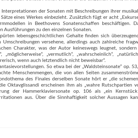
n Interpretationen der Sonaten mit Beschreibungen ihrer musika
tze eines Werkes einbezieht. Zusätzlich fügt er acht „Exkurse
ormmodellen in Beethovens Sonatenschaffen beschäftigen. D
en Ausführungen zu den einzelnen Sonaten.
spürten lebensgeschichtlichen Gehalte finden sich überzeuge
en Umschreibungen versehene, allerdings auch zahlreiche frag
schen Charakter, was der Autor keineswegs leugnet, sondern 
, „möglicherweise“, „vermutlich“, „wahrscheinlich“, „natürlic
rerisch, wenn auch letztendlich nicht beweisbar“.
Fantasievorstellungen. So etwa bei der „Waldsteinsonate“ op. 53
rachte Menschenmengen, die von allen Seiten zusammenström
Rondothema des Finales derselben Sonate hört er „die scheme
ie Oktavglissandi erscheinen ihm als „wahre Rutschpartien 
erung der Hammerklaviersonate op. 106 als „ein Kernstück 
 Irritationen aus. Über die Sinnhaftigkeit solcher Aussagen k