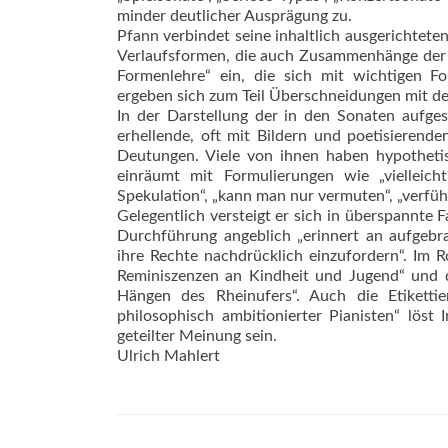
minder deutlicher Ausprägung zu.
Pfann verbindet seine inhaltlich ausgerichtete
Verlaufsformen, die auch Zusammenhänge der Sä
Formenlehre“ ein, die sich mit wichtigen F
ergeben sich zum Teil Überschneidungen mit d
In der Darstellung der in den Sonaten aufge
erhellende, oft mit Bildern und poetisierend
Deutungen. Viele von ihnen haben hypotheti
einräumt mit Formulierungen wie „vielleicht“
Spekulation“, „kann man nur vermuten“, „verfüh
Gelegentlich versteigt er sich in überspannte 
Durchführung angeblich „erinnert an aufgeb
ihre Rechte nachdrücklich einzufordern“. Im 
Reminiszenzen an Kindheit und Jugend“ und d
Hängen des Rheinufers“. Auch die Etiketti
philosophisch ambitionierter Pianisten“ löst
geteilter Meinung sein.
Ulrich Mahlert