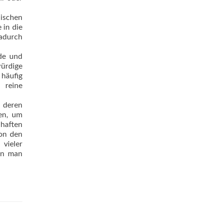
lischen
 in die
adurch
nde und
würdige
häufig
h reine
, deren
en, um
nhaften
von den
vieler
ann man