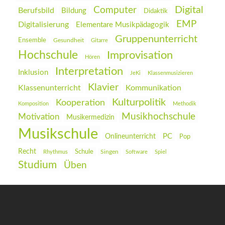
Digital
Computer
Berufsbild
Bildung
Didaktik
EMP
Digitalisierung
Elementare Musikpädagogik
Gruppenunterricht
Ensemble
Gesundheit
Gitarre
Hochschule
Improvisation
Hören
Interpretation
Inklusion
JeKi
Klassenmusizieren
Klavier
Klassenunterricht
Kommunikation
Kulturpolitik
Kooperation
Komposition
Methodik
Musikhochschule
Motivation
Musikermedizin
Musikschule
PC
Onlineunterricht
Pop
Recht
Schule
Rhythmus
Singen
Software
Spiel
Studium
Üben