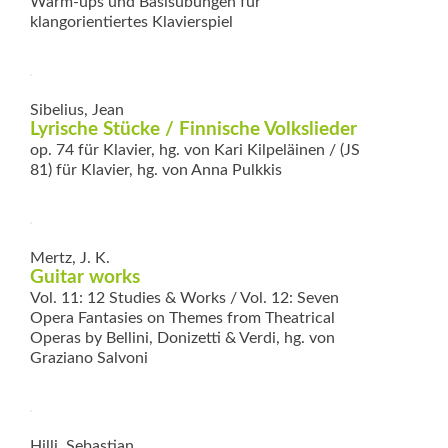
Warm-ups und Basisübungen für
klangorientiertes Klavierspiel
Sibelius, Jean
Lyrische Stücke / Finnische Volks­lieder
op. 74 für Klavier, hg. von Kari Kilpeläinen / (JS
81) für Klavier, hg. von Anna Pulkkis
Mertz, J. K.
Guitar works
Vol. 11: 12 Studies & Works / Vol. 12: Seven
Opera Fantasies on Themes from Thea­trical
Operas by Bellini, Doni­zetti & Verdi, hg. von
Graziano Salvoni
Hilli, Sebastian