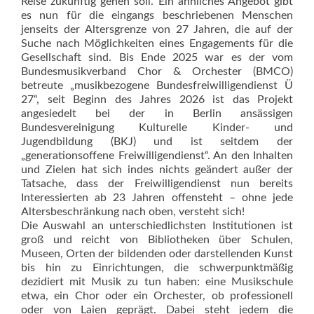
Reise zukünftig gehen soll. Ein ähnliches Angebot gibt
es nun für die eingangs beschriebenen Menschen
jenseits der Altersgrenze von 27 Jahren, die auf der
Suche nach Möglichkeiten eines Engagements für die
Gesellschaft sind. Bis Ende 2025 war es der vom
Bundesmusikverband Chor & Orchester (BMCO)
betreute „musikbezogene Bundesfreiwilligendienst Ü
27“, seit Beginn des Jahres 2026 ist das Projekt
angesiedelt bei der in Berlin ansässigen
Bundesvereinigung Kulturelle Kinder- und
Jugendbildung (BKJ) und ist seitdem der
„generationsoffene Freiwilligendienst“. An den Inhalten
und Zielen hat sich indes nichts geändert außer der
Tatsache, dass der Freiwilligendienst nun bereits
Interessierten ab 23 Jahren offensteht – ohne jede
Altersbeschränkung nach oben, versteht sich!
Die Auswahl an unterschiedlichsten Institutionen ist
groß und reicht von Bibliotheken über Schulen,
Museen, Orten der bildenden oder darstellenden Kunst
bis hin zu Einrichtungen, die schwerpunktmäßig
dezidiert mit Musik zu tun haben: eine Musikschule
etwa, ein Chor oder ein Orchester, ob professionell
oder von Laien geprägt. Dabei steht jedem die