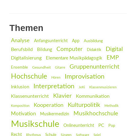
Themen
Analyse
Anfangsunterricht
App
Ausbildung
Digital
Computer
Berufsbild
Bildung
Didaktik
EMP
Digitalisierung
Elementare Musikpädagogik
Gruppenunterricht
Ensemble
Gesundheit
Gitarre
Hochschule
Improvisation
Hören
Interpretation
Inklusion
JeKi
Klassenmusizieren
Klavier
Klassenunterricht
Kommunikation
Kulturpolitik
Kooperation
Komposition
Methodik
Musikhochschule
Motivation
Musikermedizin
Musikschule
PC
Onlineunterricht
Pop
Recht
Schule
Rhythmus
Singen
Software
Spiel