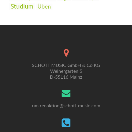
Studium
Üben
SCHOTT MUSIC GmbH & Co KG
Weihergarten 5
D-55116 Mainz
um.redaktion@schott-music.com