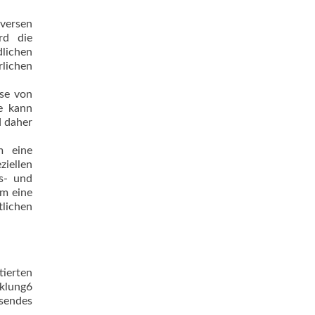
iversen
rd die
dlichen
rlichen
ese von
se kann
d daher
m eine
ziellen
gs- und
um eine
tlichen
ierten
klung6
sendes