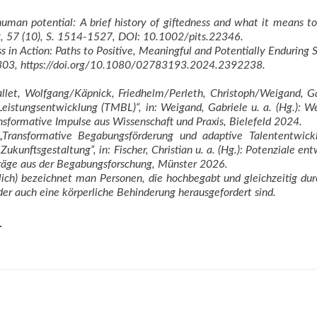
human potential: A brief history of giftedness and what it means to
09, 57 (10), S. 1514-1527, DOI: 10.1002/pits.22346.
ss in Action: Paths to Positive, Meaningful and Potentially Enduring 
2-303, https://doi.org/10.1080/02783193.2024.2392238.
Hallet, Wolfgang/Käpnick, Friedhelm/Perleth, Christoph/Weigand, Gab
is­tungsentwicklung (TMBL)“, in: Weigand, Gabriele u. a. (Hg.): W
nsformative Impulse aus Wissenschaft und Praxis, Bielefeld 2024.
e: „Transformative Begabungsförderung und adaptive Talententwick
kunftsgestaltung“, in: Fischer, Christian u. a. (Hg.): Potenziale en
träge aus der Begabungsforschung, Münster 2026.
ich) bezeichnet man Personen, die hochbegabt und gleichzeitig dur
der auch eine körperliche Behinderung herausgefordert sind.
.