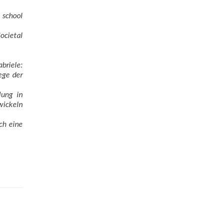
 school
Societal
­riele:
ege der
lung in
twickeln
ch eine