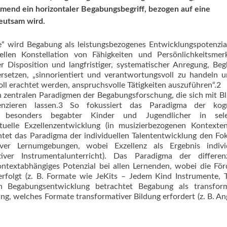
mend ein horizontaler Begabungsbegriff, bezogen auf eine
eutsam wird.
“ wird Begabung als leistungsbezogenes Entwicklungspotenzia
llen Konstellation von Fähigkeiten und Persönlichkeitsmer
r Disposition und langfristiger, systematischer Anregung, Beg
rsetzen, „sinnorientiert und verantwortungsvoll zu handeln 
voll erachtet werden, anspruchsvolle Tätigkeiten auszuführen“.2
n zentralen Paradigmen der Begabungsforschung, die sich mit Bl
enzieren lassen.3 So fokussiert das Paradigma der kogn
 besonders begabter Kinder und Jugendlicher in sele
tuelle Exzellenzentwicklung (in musizierbezogenen Kontexten
tet das Paradigma der individuellen Talententwicklung den Fo
ver Lernumgebungen, wobei Exzellenz als Ergebnis individ
ver Instrumentalunterricht). Das Paradigma der differenz
ntextabhängiges Potenzial bei allen Lernenden, wobei die Fö
 erfolgt (z. B. Formate wie JeKits – Jedem Kind Instrumente, 
n Begabungsentwicklung betrachtet Begabung als transform
ung, welches Formate transformativer Bildung erfordert (z. B. A