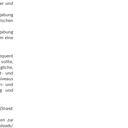
ler und
egabung
rischen
gabung
um eine
equent
sollte,
gliche,
nt- und
iveaus
nn- und
ng und
(Stand:
gen zur
ploads/