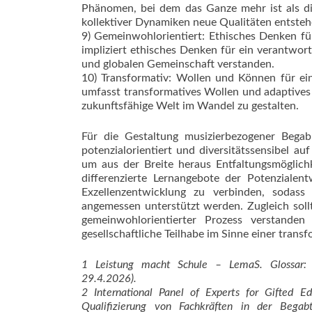
Phänomen, bei dem das Ganze mehr ist als di
kollektiver Dynamiken neue Qualitäten entsteh
9) Gemeinwohlorientiert: Ethisches Denken fü
impliziert ethisches Denken für ein verantwor
und globalen Gemeinschaft verstanden.
10) Transformativ: Wollen und Können für e
umfasst transformatives Wollen und adaptives
zukunftsfähige Welt im Wandel zu gestalten.
Für die Gestaltung musizierbezogener Begab
potenzialorientiert und diversitätssensibel auf
um aus der Breite heraus Entfaltungsmöglichke
differenzierte Lernangebote der Potenzialen
Exzellenzentwicklung zu verbinden, sodass
angemessen unterstützt werden. Zugleich soll
gemeinwohlorientierter Prozess verstanden 
gesellschaftliche Teilhabe im Sinne einer transf
1 Leistung macht Schule – LemaS. Glossar: Be
29.4.2026).
2 International Panel of Experts for Gifted E
Qualifizierung von Fachkräften in der Begabt