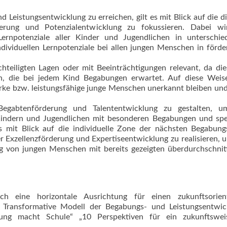
d Leistungsentwicklung zu erreichen, gilt es mit Blick auf die d
derung und Potenzialentwicklung zu fokussieren. Dabei wi
Lernpotenziale aller Kinder und Jugendlichen in unterschie
viduellen Lernpotenziale bei allen jungen Menschen in förde
chteiligten Lagen oder mit Beeinträchtigungen relevant, da di
eren, die bei jedem Kind Begabungen erwartet. Auf diese Wei
tarke bzw. leistungsfähige junge Menschen unerkannt bleiben un
egabtenförderung und Talententwicklung zu gestalten, u
Kindern und Jugend­lichen mit besonderen Begabungen und spe
s mit Blick auf die individuelle Zone der nächsten Begabun
r Exzellenzförderung und Expertiseentwicklung zu realisieren, 
ng von jungen Menschen mit bereits gezeigten überdurchschnit
ch eine horizontale Ausrichtung für einen zukunftsorient
s Transformative Modell der Begabungs- und Leistungsentwic
ung macht Schule“ „10 Perspektiven für ein zukunftswei