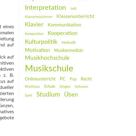
Interpretation
JeKi
Klassenunterricht
Klassenmusizieren
Klavier
Kommunikation
l eines
kmalen
Kooperation
Komposition
leitung
Kulturpolitik
Methodik
und auf
Motivation
Musikermedizin
ick auf
Musikhochschule
itiven
Musikschule
ktiven
 z. B.
PC
Onlineunterricht
Recht
Pop
kus auf
Schule
ueller
Rhythmus
Singen
Software
ierten
Studium
Üben
Spiel
rderung
Tanzen,
atives
ngebote