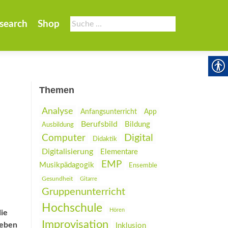
Suche
search
Shop
nach:
Themen
Analyse
Anfangsunterricht
App
Berufsbild
Bildung
Ausbildung
Digital
Computer
Didaktik
Digitalisierung
Elementare
EMP
Musikpädagogik
Ensemble
Gesundheit
Gitarre
Gruppenunterricht
Hochschule
Hören
die
Improvisation
neben
Inklusion