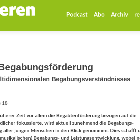
Zum
Inhalt
Podcast
Abo
Archiv
re
springen
 Begabungsförderung
lti­dimensionalen ­Begabungsverständnisses
e 18
üherer Zeit vor allem die Begabtenförderung bezogen auf die
dlicher fokussierte, wird aktuell zunehmend die Begabungs­
ng aller jungen Menschen in den Blick ­genommen. Dies schafft 
 (musikalischen) Bega­bungs- und Leistungsentwicklung, wobei 