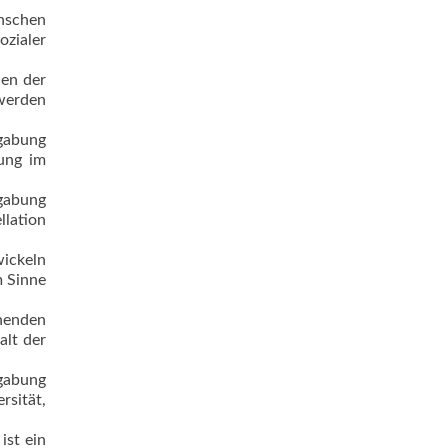
enschen
ozialer
nen der
werden
gabung
tung im
egabung
llation
wickeln
m Sinne
rnenden
alt der
egabung
rsität,
ist ein