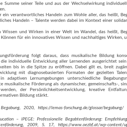
e Summe seiner Teile und aus der Wechselwirkung individuel
en.
r ein verantwortliches Handeln zum Wohle aller, das heißt, B
tliches Handeln – Talente werden dabei im Kontext einer solida
in Wissen und Wirken in einer Welt im Wandel, das heißt, Be
 Können für ein innovatives Wissen und nachhaltiges Wirken, 
ungsförderung folgt daraus, dass musikalische Bildung kons
 die individuelle Entwicklung aller Lernenden ausgerichtet sein 
iten bis in die Spitze zu eröffnen. Dabei gilt es, breit zugän
twicklung mit diagnosebasierten Formaten der gezielten Tale
 in adaptiven Lernumgebungen unterschiedliche Begabungsn
te musikalische Förderung als dynamischer, gemeinschafts-, si
werden, der Persönlichkeitsentwicklung, kreative Entfaltu
ormativen Bildung stärkt.
gabung, 2020, https://lemas-forschung.de/glossar/begabung/ 
ducation – iPEGE: Professionelle Begabtenförderung: Empfehlun
enförderung, 2009, S. 17, https://www.oezbf.at/wp-content/u