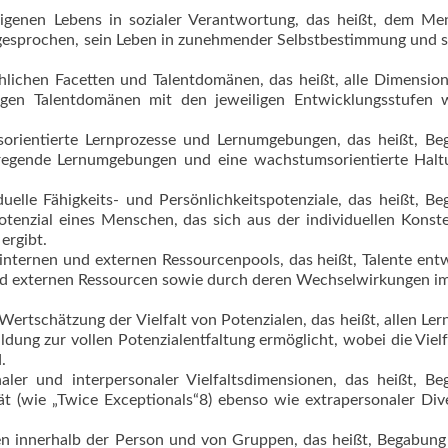
 eigenen Lebens in sozialer Verantwortung, das heißt, dem M
esprochen, sein Leben in zunehmender Selbstbestimmung und s
chlichen Facetten und Talentdomänen, das heißt, alle Dimensio
tigen Talentdomänen mit den jeweiligen Entwicklungsstufen 
orientierte Lernprozesse und Lernumgebungen, das heißt, Be
nregende Lernumgebungen und eine wachstumsorien­tierte Hal
iduelle Fähigkeits- und Persönlichkeitspotenziale, das heißt, B
tenzial eines Menschen, das sich aus der individuellen Konste
ergibt.
internen und externen Ressourcenpools, das heißt, Talente ent
nd externen Ressourcen sowie durch deren Wechselwirkungen i
 Wertschätzung der Vielfalt von Potenzialen, das heißt, allen Le
ldung zur vollen Potenzialentfaltung ermöglicht, wobei die Vielf
.
onaler und interpersonaler Vielfaltsdimensionen, das heißt, B
t (wie „Twice Exceptionals“8) ebenso wie extrapersonaler Dive
 innerhalb der Person und von Gruppen, das heißt, Begabung 