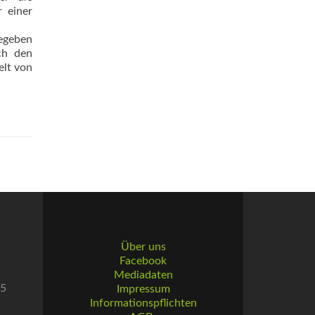
 einer
gegeben
ch den
elt von
Über uns
Facebook
Mediadaten
55
Impressum
Informationspflichten