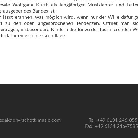
owie Wolfgang Kurth als langjähriger Musiklehrer und Leiter
erausgeber des Bandes ist.
 lässt erahnen, was möglich wird, wenn nur der Wille dafür 
nkt zu den oben angesprochenen Tendenzen. Öffnet man si
eitragen, insbesondere Kindern die Tür zu der faszinierenden W
t dafür eine solide Grundlage.
edaktion@schott-music.com
Tel. +49 6131 246-855
Fax. +49 6131 246-758