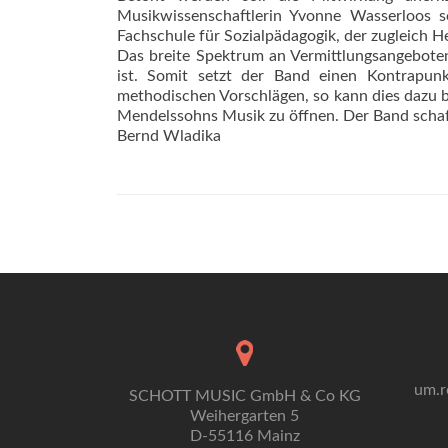
Musikwissenschaftlerin Yvonne Wasserloos s
Fachschule für Sozialpädagogik, der zugleich H
Das breite Spektrum an Vermittlungsangeboten
ist. Somit setzt der Band einen Kontrapu
methodischen Vorschlägen, so kann dies dazu b
Mendelssohns Musik zu öffnen. Der Band schaff
Bernd Wladika
um.r
SCHOTT MUSIC GmbH & Co KG
Weihergarten 5
D-55116 Mainz