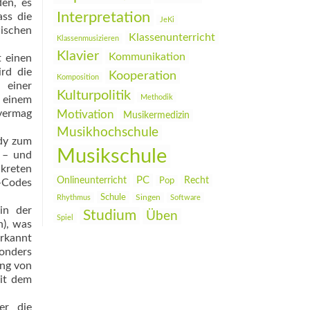
en, es
Interpretation
ass die
JeKi
wischen
Klassenunterricht
Klassenmusizieren
Klavier
Kommunikation
t einen
ird die
Kooperation
Komposition
 einer
Kulturpolitik
Methodik
e einem
 vermag
Motivation
Musikermedizin
Musikhochschule
ldy zum
Musikschule
 – und
nkreten
PC
Onlineunterricht
Recht
Pop
-Codes
Schule
Rhythmus
Singen
Software
in der
Studium
Üben
Spiel
h), was
Erkannt
sonders
ung von
it dem
er die