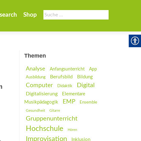
Suche
search
Shop
nach:
Themen
Analyse
Anfangsunterricht
App
Berufsbild
Bildung
Ausbildung
Digital
Computer
m
Didaktik
Digitalisierung
Elementare
EMP
Musikpädagogik
Ensemble
Gesundheit
Gitarre
Gruppenunterricht
Hochschule
Hören
Improvisation
Inklusion