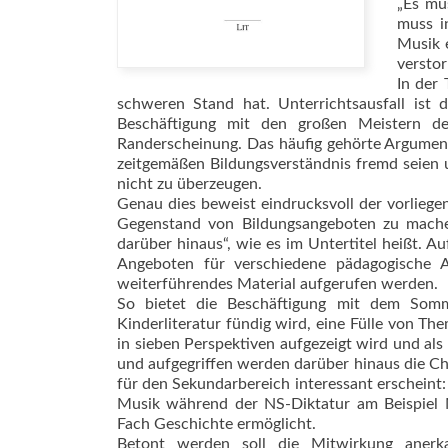
„Es mu
muss i
Musik e
verstor
In der 
schweren Stand hat. Unterrichtsausfall ist d
Beschäftigung mit den großen Meistern d
Randerscheinung. Das häufig gehörte Argumen
zeitgemäßen Bildungsverständnis fremd seien 
nicht zu überzeugen.
Genau dies beweist eindrucksvoll der vorliege
Gegenstand von Bildungsangeboten zu mach
darüber hinaus“, wie es im Untertitel heißt. 
Angeboten für verschiedene pädagogische 
weiterführendes Material aufgerufen werden.
So bietet die Beschäftigung mit dem Somm
Kinderliteratur fündig wird, eine Fülle von T
in sieben Perspektiven aufgezeigt wird und als
und aufgegriffen werden darüber hinaus die C
für den Sekundarbereich interessant erschein
Musik während der NS-Diktatur am Beispiel 
Fach Geschichte ermöglicht.
Betont werden soll die Mitwirkung anerka