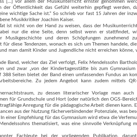
ss […] vor allem der Musikunterricht ernster genommen werd
n der Öffentlichkeit das Gefühl weiterhin gepflegt werden, d
ine wichtige Sache ist.“ So schrieb vor fast 15 Jahren der inz
bene Musikkritiker Joachim Kaiser.
Tat ist nicht von der Hand zu weisen, dass der Musikunterrich
abei nur die eine Seite, denn selbst wenn er stattfindet, w
er Musikgeschichte und deren Schöpfungen zunehmend zu
t für diese Tendenzen, wonach es sich um Themen handele, di
und man damit Kinder und Jugendliche nicht erreichen könne,
nde Band, welcher das Ziel verfolgt, Felix Mendelssohn Bartho
en und zwar „von der Kindertagesstätte bis zum Gymnasium
Auf 388 Seiten bietet der Band einen umfassenden Fundus an ko
Arbeitsbereiche. Zu jedem Angebot kann zudem mittels QR
ernachtstraum, zu dessen literarischer Vorlage man auch 
hemen für Grundschule und Hort (oder natürlich den OGS-Bereic
 tragfähige Anregung für die pädagogische Arbeit dienen kann. 
hancen aus der Nutzung fächerverbindender Potenziale, was be
t: In einer Empfehlung für das Gymnasium wird etwa die Verfem
Mendelssohns thematisiert, was eine sinnvolle Verknüpfung m
nnter Fachleute bei der vorliegenden Publikation, darunt