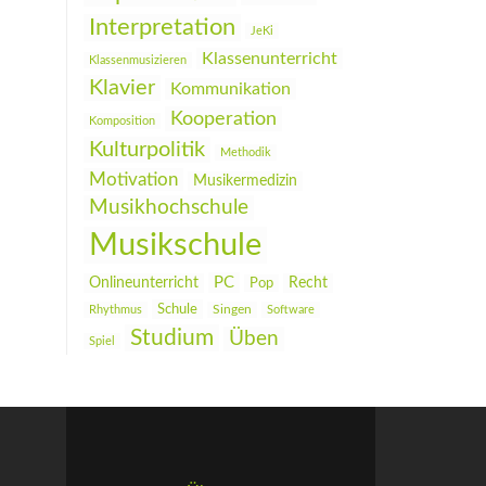
Interpretation
JeKi
Klassenunterricht
Klassenmusizieren
Klavier
Kommunikation
Kooperation
Komposition
Kulturpolitik
Methodik
Motivation
Musikermedizin
Musikhochschule
Musikschule
PC
Onlineunterricht
Recht
Pop
Schule
Rhythmus
Singen
Software
Studium
Üben
Spiel